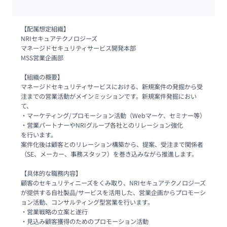
【配属想定組織】

NRIセキュアテクノロジーズ

マネージドセキュリティサービス開発本部

MSS営業企画部 

【組織の概要】

マネージドセキュリティサービスにおける、新規案件の発掘から受
注までの営業活動がメインミッションです。新規案件発掘におい
て、

・マーケティング/プロモーション活動（Webマーケ、セミナー等）

・営業パートナーやNRIグループ各社とのリレーション強化

を行います。

案件化後は顧客とのリレーション構築から、提案、受注まで関係者
（SE、メーカー、事務スタッフ）を巻き込みながら推進します。 

【具体的な職務内容】

顧客のセキュリティニーズをくみ取り、NRIセキュアテクノロジーズ
が提供する自社製品/サービスを活用した、営業企画からプロモーシ
ョン活動、コンサルティング型営業を行います。

・営業戦略の立案と遂行

・見込み顧客獲得のためのプロモーション活動
