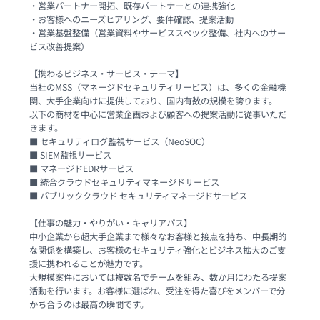
・営業パートナー開拓、既存パートナーとの連携強化

・お客様へのニーズヒアリング、要件確認、提案活動

・営業基盤整備（営業資料やサービススペック整備、社内へのサー
ビス改善提案） 

【携わるビジネス・サービス・テーマ】

当社のMSS（マネージドセキュリティサービス）は、多くの金融機
関、大手企業向けに提供しており、国内有数の規模を誇ります。

以下の商材を中心に営業企画および顧客への提案活動に従事いただ
きます。 

■ セキュリティログ監視サービス（NeoSOC）

■ SIEM監視サービス

■ マネージドEDRサービス

■ 統合クラウドセキュリティマネージドサービス

■ パブリッククラウド セキュリティマネージドサービス

【仕事の魅力・やりがい・キャリアパス】

中小企業から超大手企業まで様々なお客様と接点を持ち、中長期的
な関係を構築し、お客様のセキュリティ強化とビジネス拡大のご支
援に携われることが魅力です。

大規模案件においては複数名でチームを組み、数か月にわたる提案
活動を行います。お客様に選ばれ、受注を得た喜びをメンバーで分
かち合うのは最高の瞬間です。 
