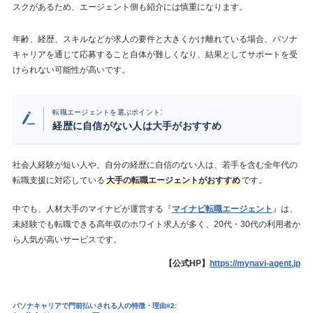
スクがあるため、エージェント側も紹介には慎重になります。
年齢、経歴、スキルなどが求人の要件と大きくかけ離れている場合、パソナ
キャリアを通じて応募すること自体が難しくなり、結果としてサポートを受
けられない可能性が高いです。
:
転職エージェントを選ぶポイント
経歴に自信がない人は大手がおすすめ
社会人経験が短い人や、自分の経歴に自信のない人は、若手を含む全年代の
転職支援に対応している
大手の転職エージェントがおすすめ
です。
中でも、人材大手のマイナビが運営する『
マイナビ転職エージェント
』は、
未経験でも転職できる高年収のホワイト求人が多く、20代・30代の利用者か
ら人気が高いサービスです。
【公式HP】
https://mynavi-agent.jp
パソナキャリアで門前払いされる人の特徴・理由#2: