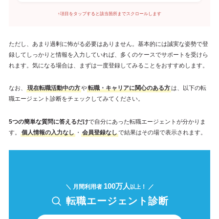
↑項目をタップすると該当箇所までスクロールします
ただし、あまり過剰に怖がる必要はありません。基本的には誠実な姿勢で登
録してしっかりと情報を入力していれば、多くのケースでサポートを受けら
れます。気になる場合は、まずは一度登録してみることをおすすめします。
なお、
現在転職活動中の方
や
転職・キャリアに関心のある方
は、以下の転
職エージェント診断をチェックしてみてください。
5つの簡単な質問に答えるだけ
で自分にあった転職エージェントが分かりま
す。
個人情報の入力なし
・
会員登録なし
で結果はその場で表示されます。
100万人
＼ 月間利用者
！ ／
以上
転職エージェント診断