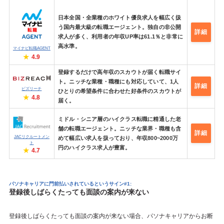
日本全国・全業種のホワイト優良求人を幅広く扱
う国内最大級の転職エージェント。独自の非公開
詳細
求人が多く、利用者の年収UP率は61.1％と非常に
高水準。
マイナビ転職AGENT
4.9
登録するだけで高年収のスカウトが届く転職サイ
ト。ニッチな業種・職種にも対応していて、1人
詳細
ビズリーチ
ひとりの希望条件に合わせた好条件のスカウトが
4.8
届く。
ミドル・シニア層のハイクラス転職に精通した老
舗の転職エージェント。ニッチな業界・職種も含
詳細
JACリクルートメン
めて幅広い求人を扱っており、年収800~2000万
ト
円のハイクラス求人が豊富。
4.7
パソナキャリアに門前払いされているというサイン#1:
登録後しばらくたっても面談の案内が来ない
登録後しばらくたっても面談の案内が来ない場合、パソナキャリアからお断