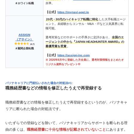
水準。
＃ホワイト転職
【公式】
https://mynavi-aget.jp
20代・30代のハイキャリア転職に特化
した大手転職エージ
ェント。未経験からコンサル・M&A・ITなど人気業界に転
職可能。
ASSIGN
選考対策などのサポートの手厚さに定評があり、
全国のエ
（アサイン）
ージェントの中から『JAPAN HEADHUNTER AWARD』の
(4.7)
最優秀賞を受賞
。
＃難関企業転職
【公式】
https://assign-inc.com
※ 2026年8月中に登録した方全員に、選考対策情報をまとめたオ
リジナル資料をプレゼント中
パソナキャリアに門前払いされた場合の対処法#1:
職務経歴書などの情報を修正したうえで再登録する
職務経歴書などの情報を修正したうえで再登録するというのが、パソナキャ
リアに断られた場合の対処法です。
いたずらでの登録などを除いて、パソナキャリアからサポートを断られる理
由の多くは、
職務経歴書に十分な情報が記載されていないこと
にあります。