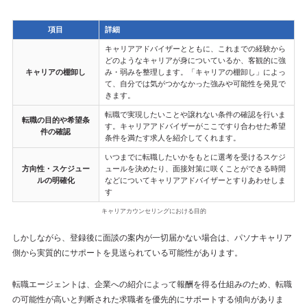
項目
詳細
キャリアアドバイザーとともに、これまでの経験から
どのようなキャリアが身についているか、客観的に強
キャリアの棚卸し
み・弱みを整理します。「キャリアの棚卸し」によっ
て、自分では気がつかなかった強みや可能性を発見で
きます。
転職で実現したいことや譲れない条件の確認を行いま
転職の目的や希望条
す。キャリアアドバイザーがここですり合わせた希望
件の確認
条件を満たす求人を紹介してくれます。
いつまでに転職したいかをもとに選考を受けるスケジ
方向性・スケジュー
ュールを決めたり、面接対策に咲くことができる時間
ルの明確化
などについてキャリアアドバイザーとすりあわせしま
す
キャリアカウンセリングにおける目的
しかしながら、登録後に面談の案内が一切届かない場合は、パソナキャリア
側から実質的にサポートを見送られている可能性があります。
転職エージェントは、企業への紹介によって報酬を得る仕組みのため、転職
の可能性が高いと判断された求職者を優先的にサポートする傾向がありま