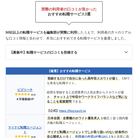
実際の利用者の口コミが良かった
おすすめ転職サービス3選
50社以上の転職サービスを
編集部が
実際に利用
したうえで、利用者の方々のリアル
な口コミ情報と合わせて、本当におすすめできる転職サービスを厳選しました。
【募集中】転職サービスの口コミを投稿する
【厳選】おすすめ転職サービス
登録するだけで自分に合った高年収スカウトが届く
、CMで
も有名な転職サイト。
ビズリーチ
経歴を登録すると志望業界の人気企業からスカウトが届
(4.9)
き、
チャット上で年収やワークライフバランスなど気にな
＃市場価値UP
ることを直接質問
できる。
【公式】
https://bizreach.jp
日本全国・全業種のホワイト優良求人
を幅広く扱う国内最
大級の転職エージェント。
マイナビ転職エージェン
ト
マイナビ転職エージェントでしか取り扱いのない好条件の
非公開求人
が多く、
利用者の年収UP率は61.1％
と非常に高
(4.8)