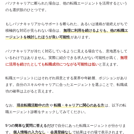
パソナキャリアに断られた場合は、他の転職エージェントを活用するという
のも選択肢のひとつです。
もしパソナキャリアからサポートを断られた、あるいは連絡が途絶えがちで
積極的な対応が見られない場合は、
無理に利用を続けるよりも、他の転職エ
ージェントを検討したほうが良い可能性
があります。
パソナキャリアが冷たく対応しているように見える場合でも、意地悪をして
いるわけではありません。実際に紹介できる求人がない可能性が高く、
無理
に活用を続けたとしても転職成功につながる可能性は低い
と言えます。
転職エージェントにはそれぞれ得意とする業界や年齢層、ポジションがあり
ます。自分のスキルやキャリアに合ったエージェントを選ぶことで、転職成
功の確率は上がると言えます。
なお、
現在転職活動中の方
や
転職・キャリアに関心のある方
は、以下の転
職エージェント診断をチェックしてみてください。
5つの簡単な質問に答えるだけ
で自分にあった転職エージェントが分かりま
す。
個人情報の入力なし
・
会員登録なし
で結果はその場で表示されます。