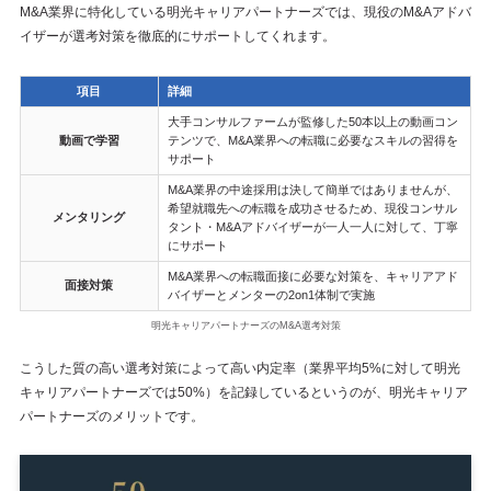
M&A業界に特化している明光キャリアパートナーズでは、現役のM&Aアドバ
イザーが選考対策を徹底的にサポートしてくれます。
項目
詳細
大手コンサルファームが監修した50本以上の動画コン
動画で学習
テンツで、M&A業界への転職に必要なスキルの習得を
サポート
M&A業界の中途採用は決して簡単ではありませんが、
希望就職先への転職を成功させるため、現役コンサル
メンタリング
タント・M&Aアドバイザーが一人一人に対して、丁寧
にサポート
M&A業界への転職面接に必要な対策を、キャリアアド
面接対策
バイザーとメンターの2on1体制で実施
明光キャリアパートナーズのM&A選考対策
こうした質の高い選考対策によって高い内定率（業界平均5%に対して明光
キャリアパートナーズでは50%）を記録しているというのが、明光キャリア
パートナーズのメリットです。