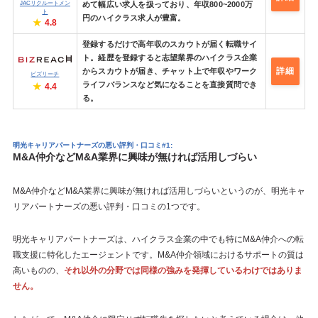
JACリクルートメン
めて幅広い求人を扱っており、年収800~2000万
ト
円のハイクラス求人が豊富。
4.8
登録するだけで高年収のスカウトが届く転職サイ
ト。経歴を登録すると志望業界のハイクラス企業
詳細
からスカウトが届き、チャット上で年収やワーク
ビズリーチ
ライフバランスなど気になることを直接質問でき
4.4
る。
明光キャリアパートナーズの悪い評判・口コミ#1:
M&A仲介などM&A業界に興味が無ければ活用しづらい
M&A仲介などM&A業界に興味が無ければ活用しづらいというのが、明光キャ
リアパートナーズの悪い評判・口コミの1つです。
明光キャリアパートナーズは、ハイクラス企業の中でも特にM&A仲介への転
職支援に特化したエージェントです。M&A仲介領域におけるサポートの質は
高いものの、
それ以外の分野では同様の強みを発揮しているわけではありま
せん。