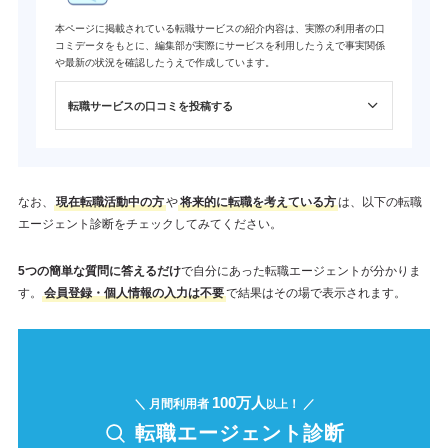
本ページに掲載されている転職サービスの紹介内容は、実際の利用者の口
コミデータをもとに、編集部が実際にサービスを利用したうえで事実関係
や最新の状況を確認したうえで作成しています。
転職サービスの口コミを投稿する
なお、
現在転職活動中の方
や
将来的に転職を考えている方
は、以下の転職
エージェント診断をチェックしてみてください。
5つの簡単な質問に答えるだけ
で自分にあった転職エージェントが分かりま
す。
会員登録・個人情報の入力は不要
で結果はその場で表示されます。
100万人
＼ 月間利用者
！ ／
以上
転職エージェント診断