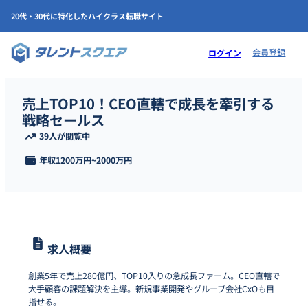
20代・30代に特化したハイクラス転職サイト
会員登録
ログイン
売上TOP10！CEO直轄で成長を牽引する
戦略セールス
39人が閲覧中
年収
1200万円
~
2000万円
求人概要
創業5年で売上280億円、TOP10入りの急成長ファーム。CEO直轄で
大手顧客の課題解決を主導。新規事業開発やグループ会社CxOも目
指せる。