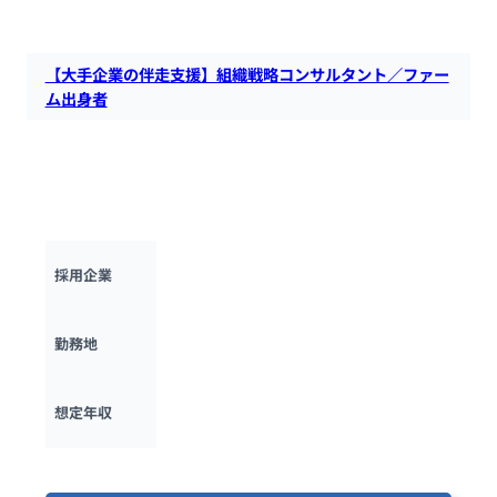
【大手企業の伴走支援】組織戦略コンサルタント／ファー
ム出身者
プロレド・パートナーズにて、組織戦略コンサルタントを募集
します。組織戦略領域からオペレーション領域まで「組織に関
する課題解決」を業界・テーマ横断的に伴走支援する役割を担
っていただきます。
株式会社プロレド・パートナーズ
採用企業
東京都
勤務地
700万円 ~ 
1078万円
想定年収
最終更新日：2025年10月13日