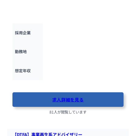
ラットフォームを支えるため、新たなネットワーク技術に熱心
に取り組むことができる、モチベーションが高くチーム志向の
エンジニアを求めています。
楽天グループ
採用企業
東京都
勤務地
600万円 ~ 
1500万円
想定年収
最終更新日：2025年10月13日
求人詳細を見る
81人が閲覧しています
【DTFA】事業再生系アドバイザリー