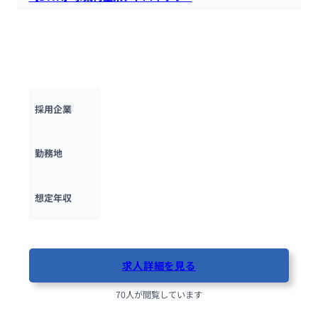
DTFAにて、事業再生系アドバイザリーを募集します。クライ
アントの財務状況や業績を回復させるためにアドバイザリー業
務やクライアント先にハンズオンで入り込んで実行支援を行っ
ていただきます。
デロイトトーマツファイナンシャルアドバ
採用企業
イザリー（DTFA）
東京都
勤務地
600万円 ~ 
1500万円
想定年収
最終更新日：2025年10月17日
求人詳細を見る
70人が閲覧しています