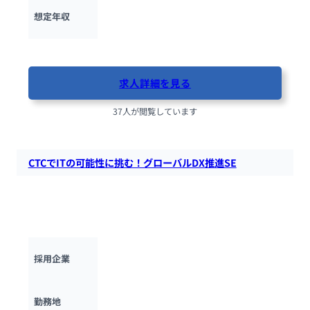
480万円 ~ 
2000万円
想定年収
最終更新日：2025年11月14日
求人詳細を見る
37人が閲覧しています
CTCでITの可能性に挑む！グローバルDX推進SE
明日を変えるITの可能性に挑戦！大手企業・海外の先端技術を
活用し、DX推進やクラウド/5Gネットワーク構築を支援する総
合ITサービス企業。
伊藤忠テクノソリューションズ株式会社
採用企業
（CTC）
東京都・愛知県・大阪府・広島県・福岡県
勤務地