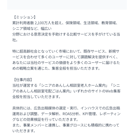
【ミッション】

累計利用者数 2,100万人を超え、保険領域、生活領域、教育領域、
シニア領域など、幅広い

分野における意思決定を手助けする比較サービスを手がけている当
社。

特に超高齢社会となっていく市場において、既存サービス、新規サ
ービスを合わせて多くのユーザーに対して課題解決を提供すべく、
あなたには当社のサービスの価値をより多くのユーザーに届けるた
めの戦略立案を通じた、集客全般を担当いただきます。

【仕事内容】

当社が運営する「シニアのあんしん相談室老人ホーム案内」「シニ
アのあんしん相談室宅配ごはん案内」いずれかのサイトのWeb集客
全般を担当していただきます。

具体的には、広告出稿媒体の選定・実行、インハウスでの広告出稿
運用および調整、データ解析、ROAS分析、KPI管理、レポーティン
グなどの効果検証を行っていただきます。

また、事業メンバーと連携し、事業グロースにも積極的に携わって
いただきます。
