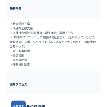
福利厚生
・社会保険完備

・交通費全額支給

・各種社会保険完備(健康・厚生年金 / 雇用・労災)

・ITS関東ITソフトウェア健康保険組合加入 （温泉やホテルなどの
保養施設、スポーツクラブやゴルフ場などを安く利用可・補助金の
出るパック）

・財形貯蓄制度

・健康診断

・資格奨励金

・開発補助制度
選考プロセス
非公開情報
会員限定