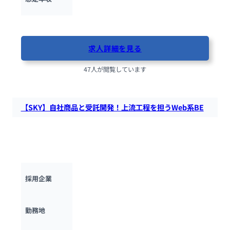
最終更新日：2025年10月16日
求人詳細を見る
47人が閲覧しています
【SKY】自社商品と受託開発！上流工程を担うWeb系BE
自社商品「SKYSEA Client View」と受託開発で成長中の独立系
ソフトウェア会社！大手企業のWeb/業務システム開発を上流
からリード。年間500名採用を計画中。
Sky株式会社
採用企業
東京都
勤務地