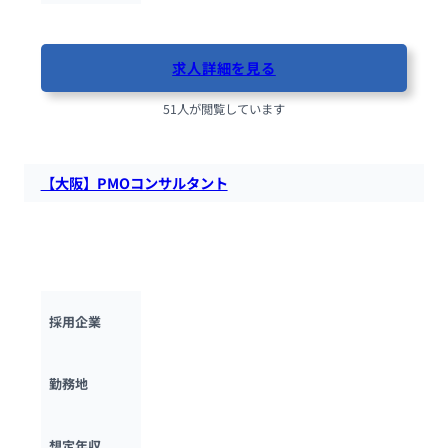
最終更新日：2025年10月13日
求人詳細を見る
51人が閲覧しています
【大阪】PMOコンサルタント
INTLOOPにて、PMOコンサルタントを募集します。プロジェ
クトマネジメントに関するコンサルティング業務を担っていた
だきます。
INTLOOP株式会社
採用企業
大阪府
勤務地
450万円 ~ 
1200万円
想定年収