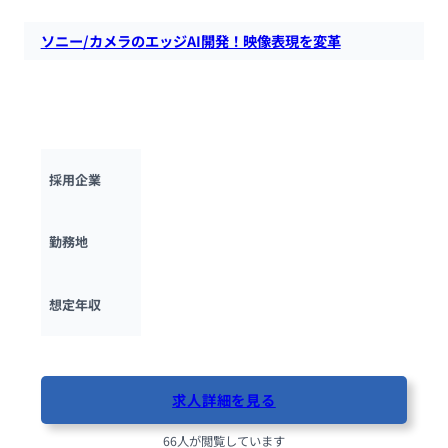
ソニー/カメラのエッジAI開発！映像表現を変革
ソニーのET＆S部門で、カメラのエッジAIアルゴリズムを開
発！αやVLOGCAMに搭載される画像認識・AF技術を通じ、プ
ロ・クリエイターの映像表現を進化させます。
ソニー株式会社
採用企業
神奈川県
勤務地
600万円 ~ 
2000万円
想定年収
最終更新日：2025年11月17日
求人詳細を見る
66人が閲覧しています