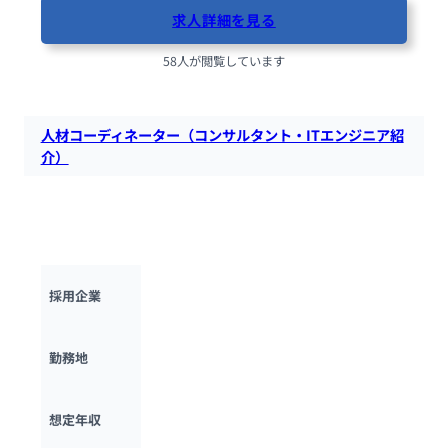
求人詳細を見る
58人が閲覧しています
人材コーディネーター（コンサルタント・ITエンジニア紹
介）
INTLOOPにて、人材コーディネーターを募集します。プロフェ
ッショナル人材のキャリア設計し、最適なプロジェクトとのマ
ッチングを支援する役割を担っていただきます。
INTLOOP株式会社
採用企業
東京都
勤務地
400万円 ~ 
600万円
想定年収