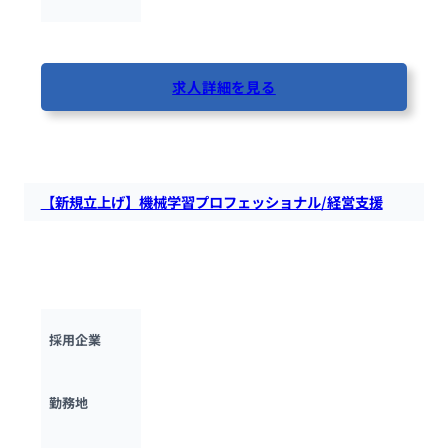
最終更新日：2025年5月28日
求人詳細を見る
54人が閲覧しています
【新規立上げ】機械学習プロフェッショナル/経営支援
リヴァンプにて、機械学習プロフェッショナルを募集します。
データ分析および機械学習の知識・経験を活かし、経営支援し
ていただく役割を担っていただきます。
株式会社リヴァンプ
採用企業
東京都
勤務地