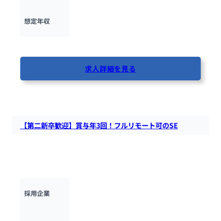
400万円 ~ 
600万円
想定年収
最終更新日：2025年6月27日
求人詳細を見る
50人が閲覧しています
【第二新卒歓迎】賞与年3回！フルリモート可のSE
ゲーム開発経験者が設立。賞与年3回・フルリモート可のエン
ジニアファースト企業！ゲーム/暗号資産など先端BtoC開発が
中心。
株式会社ダブルクロップ
採用企業
東京都・神奈川県