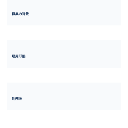
募集の背景
業容の拡大
雇用形態
正社員
勤務地
東京都
東京都千代田区平河町2-7-9　JA 共済ビル10 階
