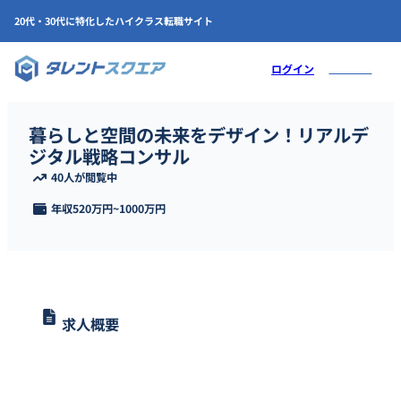
20代・30代に特化したハイクラス転職サイト
会員登録
ログイン
暮らしと空間の未来をデザイン！リアルデ
ジタル戦略コンサル
40人が閲覧中
年収
520万円
~
1000万円
求人概要
NTTデータグループのシンクタンク。「Design for Info-Future」を
掲げ、不動産・物流・暮らしのDX戦略、スマートシティ・メタバー
スなど未来志向の事業創出を牽引。