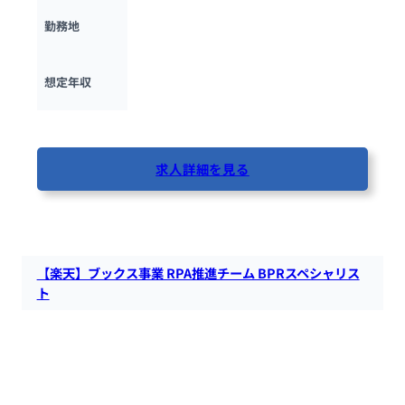
東京都
勤務地
700万円 ~ 
1500万円
想定年収
最終更新日：2025年5月22日
求人詳細を見る
82人が閲覧しています
【楽天】ブックス事業 RPA推進チーム BPRスペシャリス
ト
楽天が運営する本・ゲーム等のオンライン販売・予約サイト
「楽天ブックス」にて、プロモーションやキャンペーン、顧客
育成を企画・実行・確認まで積極的に実行できる人材を募集し
ています。