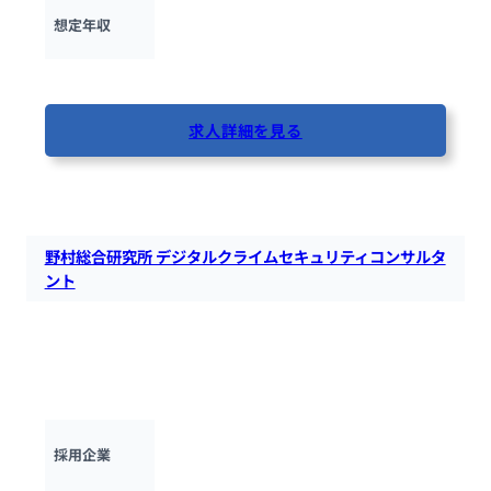
500万円 ~ 
1500万円
想定年収
最終更新日：2025年10月17日
求人詳細を見る
83人が閲覧しています
野村総合研究所 デジタルクライムセキュリティコンサルタ
ント
野村総合研究所のNRIセキュアテクノロジーズにて、デジタル
クライム/サービス不正利用等の脅威に対して、対策検討・リ
スク分析・事後対応等側面からコンサルテーションを行うコン
サルタントを募集します。
野村総合研究所
採用企業