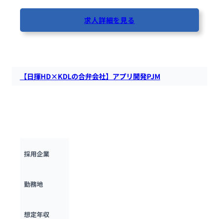
求人詳細を見る
64人が閲覧しています
【日揮HD×KDLの合弁会社】アプリ開発PJM
神戸デジタル・ラボにて、アプリ開発担当者を募集します。顧
客と共に新規企画の立案を行い、PoC開発、β版のリリース、
テストユーザーによる検証を得て製品化という一連の業務を担
っていただきます。
株式会社神戸デジタル・ラボ
採用企業
神奈川県・兵庫県
勤務地
600万円 ~ 
1000万円
想定年収