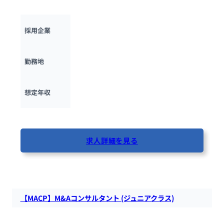
導するコーポーレート開発ディレクターを募集します。
楽天グループ
採用企業
東京都
勤務地
600万円 ~ 
1500万円
想定年収
最終更新日：2025年10月13日
求人詳細を見る
81人が閲覧しています
【MACP】M&Aコンサルタント (ジュニアクラス)
M＆Aキャピタルパートナーズにて、M＆Aコンサルタントを募