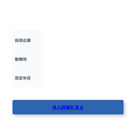
PwCコンサルティングにて、AI経営コンサルタントを募集しま
す。企業の様々な業務領域におけるビジネス課題に対し、解決
のためのAIおよびデータ・アナリティクス技術を紐づける役割
を担っていただきます。
PwCコンサルティング合同会社
採用企業
東京都・大阪府
勤務地
600万円 ~ 
1500万円
想定年収
最終更新日：2025年10月17日
求人詳細を見る
69人が閲覧しています