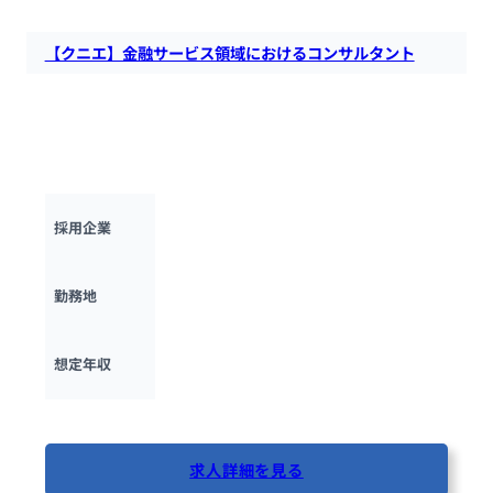
【クニエ】金融サービス領域におけるコンサルタント
株式会社クニエにて、銀行、証券、保険、ノンバンク、政策金
融機関、商社、金融サービスを提供する非金融機関を対象とし
たコンサルタントを募集します。新しい組織の立ち上げフェー
ズから経験する事ができます。
クニエ
採用企業
東京都
勤務地
500万円 ~ 
1500万円
想定年収
最終更新日：2025年10月13日
求人詳細を見る