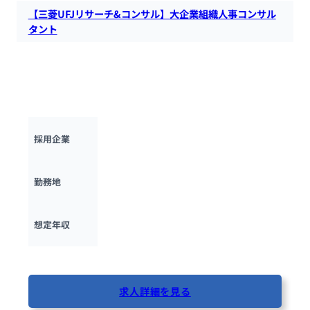
【三菱UFJリサーチ&コンサル】大企業組織人事コンサル
タント
三菱UFJリサーチ＆コンサルティングで、年間売上高が1000億
円を超える日系の大企業を相手にクライアント企業における経
営戦略・事業計画の実現に向けた組織・人事課題を解決するコ
ンサルタントを募集します。
三菱UFJリサーチ＆コンサルティング株式
採用企業
会社
東京都
勤務地
500万円 ~ 
1800万円
想定年収
最終更新日：2025年10月28日
求人詳細を見る