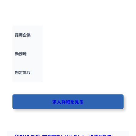
M＆Aキャピタルパートナーズにて、広報・PR戦略策やメディ
アリレーションなど、高いブランドをさらにあげていくという
ミッションを実現するための広報PR担当を募集します。
M＆Aキャピタルパートナーズ
採用企業
東京都
勤務地
600万円 ~ 
1000万円
想定年収
最終更新日：2025年10月16日
求人詳細を見る
100人が閲覧しています