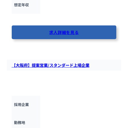
600万円 ~ 
2000万円
想定年収
最終更新日：2025年10月13日
求人詳細を見る
53人が閲覧しています
【大阪府】提案営業/スタンダード上場企業
エスティックにて、営業担当者を募集します。自動車関連メー
カー等へのナットランナー提案営業や生産設備のコンサルティ
ング提案を担っていただきます。
株式会社エスティック
採用企業
大阪府
勤務地