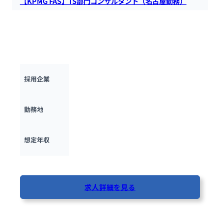
【KPMG FAS】TS部門コンサルタント（名古屋勤務）
KPMG FASのトランザクション・サービス部門にて、主にM＆A
における財務デューデリジェンス業務およびこれに付随した各
種アドバイスを提供するコンサルタントを募集します。（名古
屋勤務）
KPMG FAS
採用企業
愛知県
勤務地
600万円 ~ 
2000万円
想定年収
最終更新日：2025年10月17日
求人詳細を見る
91人が閲覧しています