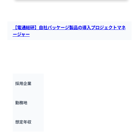
68人が閲覧しています
【電通総研】自社パッケージ製品の導入プロジェクトマネ
ージャー
電通総研にて、自社パッケージ製品の導入プロジェクトマネー
ジャ/リーダを募集します。会計システムや人事・給与システ
ム等の自社パッケージ導入のおよびコンサルティング、プロジ
ェクト管理を担っていただきます。
株式会社電通総研
採用企業
東京都・大阪府
勤務地
570万円 ~ 
1170万円
想定年収
最終更新日：2025年10月17日