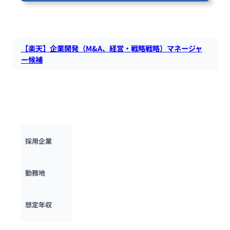
88人が閲覧しています
【楽天】企業開発（M&A、経営・戦略戦略）マネージャ
ー候補
楽天にて、グループ全体の企業開発プロジェクトをリードする
人材（マネージャー候補）を募集します。経営、財務、法務、
評価などのハードスキルを持ち、円滑なコミュニケーション能
力があることが期待されます。
楽天グループ
採用企業
東京都
勤務地
600万円 ~ 
1500万円
想定年収
最終更新日：2025年10月13日