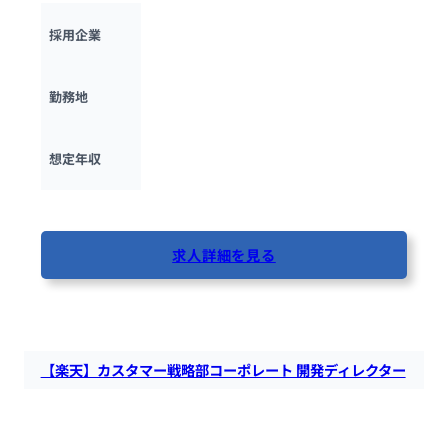
楽天グループ
採用企業
東京都
勤務地
600万円 ~ 
1500万円
想定年収
最終更新日：2025年5月12日
求人詳細を見る
82人が閲覧しています
【楽天】カスタマー戦略部コーポレート 開発ディレクター
楽天にて、楽天エコシステム（会員会員）に関わるサービスや
プロダクトの構築において、実装・開発のディレクションを主