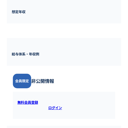
想定年収
520万円 ~ 
1000万円
給与体系・年収例
非公開情報
会員限定
無料会員登録
すると全ての情報を確認できます。既にアカウ
ントをお持ちの方は
ログイン
するとご覧いただけます。