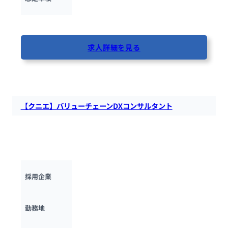
最終更新日：2025年5月12日
求人詳細を見る
84人が閲覧しています
【クニエ】バリューチェーンDXコンサルタント
株式会社クニエにて、バリューチェーンの各領域、領域横断の
課題を先進的なテクノロジーを活用して解決する、バリューチ
ェーンDXコンサルタントを募集します。
クニエ
採用企業
東京都
勤務地