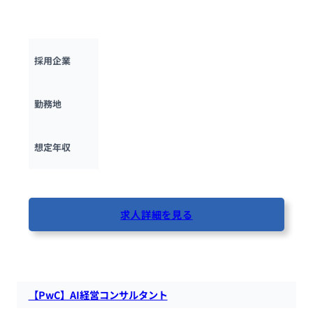
集します。今までの経験スキルを武器にソーシング活動に従事
して頂きます。
M＆Aキャピタルパートナーズ株式会社
採用企業
東京都
勤務地
420万円 ~ 
10000万円
想定年収
最終更新日：2025年10月16日
求人詳細を見る
75人が閲覧しています
【PwC】AI経営コンサルタント