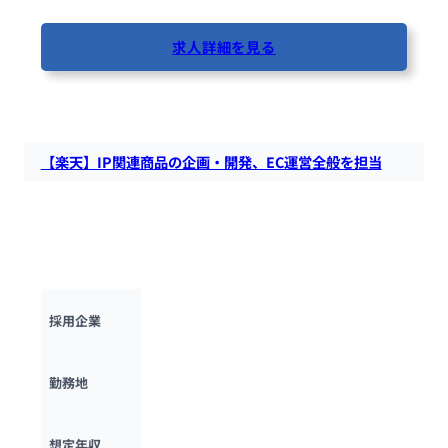
求人詳細を見る
85人が閲覧しています
【楽天】IP関連商品の企画・開発、EC運営全般を担当
楽天にて、楽天市場内に開設するIPマーケットプレイス（キャ
ラクターなどのIP関連商品の公式ストア）を運営し、商品企
画・開発から店舗運営までEC運営全般を担当する方を募集し
ます。
楽天グループ
採用企業
東京都
勤務地
600万円 ~ 
1500万円
想定年収