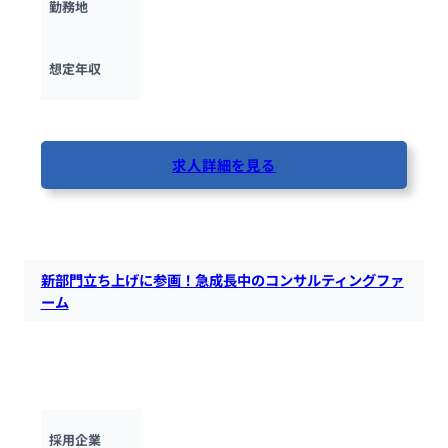
勤務地
300万円 ~ 
800万円
想定年収
最終更新日：2025年11月10日
求人詳細を見る
42人が閲覧しています
新部門立ち上げに参画！急成長中のコンサルティングファ
ーム
創業3年で売上300％UPを達成した急成長ファームで、新部門
の立ち上げメンバーを募集。戦略から実行まで一貫して携わ
り、会社を創っていく経験ができます。
FPTコンサルティングジャパン株式会社
採用企業