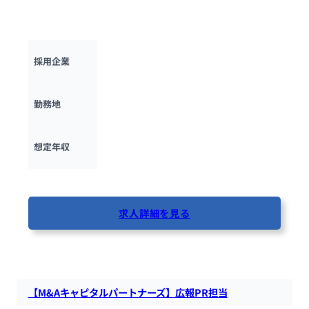
のお客様へのネットワーク設計、構築業務や運用保守業務を担
うNWエンジニアを募集します。
日本タタ・コンサルタンシー・サービシズ
採用企業
東京都
勤務地
600万円 ~ 
1500万円
想定年収
最終更新日：2025年12月1日
求人詳細を見る
107人が閲覧しています
【M&Aキャピタルパートナーズ】広報PR担当