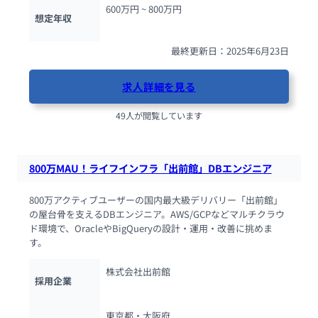
600万円 ~ 
800万円
想定年収
最終更新日：2025年6月23日
求人詳細を見る
49人が閲覧しています
800万MAU！ライフインフラ「出前館」DBエンジニア
800万アクティブユーザーの国内最大級デリバリー「出前館」
の屋台骨を支えるDBエンジニア。AWS/GCPなどマルチクラウ
ド環境で、OracleやBigQueryの設計・運用・改善に挑めま
す。
株式会社出前館
採用企業
東京都・大阪府