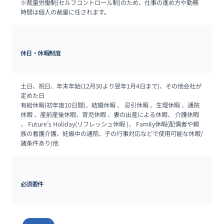
※裁量労働制(セルフコントロール制)のため、仕事の進め方や勤務
時間は個人の裁量に任されます。
休日・休暇制度
土日、祝日、年末年始(12月30より翌年1月4日まで)、その他会社が
定めた日

有給休暇(初年度10日間)、結婚休暇 、 忌引休暇 、生理休暇 、通院
休暇 、産前産後休暇、育児休暇 、妻の出産による休暇、 介護休暇 
、 Future’s Holiday(リフレッシュ休暇 )、 Family休暇(配偶者や親
族の看護介護、妊娠中の通院、子の行事対応などで使用可能な休暇/
諸条件あり)他
必須要件