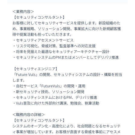
＜業務内容＞

【セキュリティコンサルタント】

お客様に対してセキュリティサービスを提供します。新設組織のた
め、事業戦略、ソリューション開発、事業拡大に向けた新規顧客獲
得や提案活動も担っていただきます。

・セキュリティアセスメントサービス

・リスク可視化、脅威対策、監査基準への対応支援

・将来を見据えた最適なセキュリティアーキテクチャー設計

・セキュリティシステムのPMまたはメンバーとしてデリバリ推進

【セキュリティエンジニア】

「Future Vuls」の開発、セキュリティシステムの設計・構築を担当
します。

・自社サービス「FutureVuls」の開発・運用

・新セキュリティ技術、ソリューション開発

・セキュリティシステムにおけるPM、デリバリ推進

・Vuls普及に向けた外部向け講演、勉強会、執筆活動

＜職務内容の詳細＞

【セキュリティコンサルタント】

システムのオープン化・高度化により、社会問題となるセキュリテ
ィ事案が増加しています。お客様が直面する脅威を事前にアセスメ