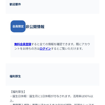
歓迎要件
非公開情報
会員限定
無料会員登録
すると全ての情報を確認できます。既にアカウ
ントをお持ちの方は
ログイン
するとご覧いただけます。
福利厚生
【福利厚⽣】

・誕⽣⽇休暇：誕⽣⽉に1⽇休暇が付与されます。活⽤率は90％以
上。
