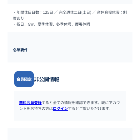
・年間休⽇⽇数：125⽇ ∕ 完全週休⼆⽇(⼟⽇) ∕ 産休育児休暇：制
度あり

・祝⽇、GW、夏季休暇、冬季休暇、慶弔休暇
必須要件
非公開情報
会員限定
無料会員登録
すると全ての情報を確認できます。既にアカウ
ントをお持ちの方は
ログイン
するとご覧いただけます。