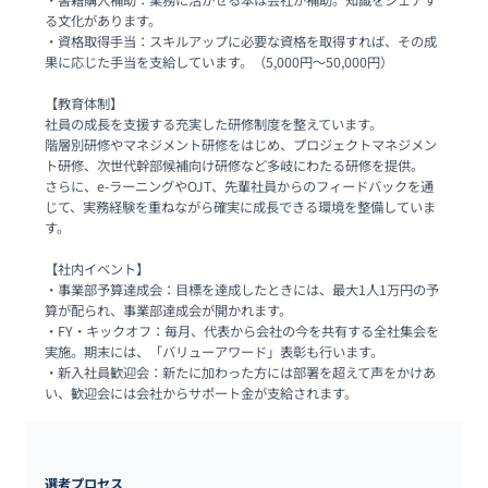
・書籍購⼊補助：業務に活かせる本は会社が補助。知識をシェアす
る⽂化があります。

・資格取得⼿当：スキルアップに必要な資格を取得すれば、その成
果に応じた⼿当を⽀給しています。（5,000円〜50,000円）

【教育体制】

社員の成⻑を⽀援する充実した研修制度を整えています。

階層別研修やマネジメント研修をはじめ、プロジェクトマネジメン
ト研修、次世代幹部候補向け研修など多岐にわたる研修を提供。

さらに、e-ラーニングやOJT、先輩社員からのフィードバックを通
じて、実務経験を重ねながら確実に成⻑できる環境を整備していま
す。

【社内イベント】

・事業部予算達成会：⽬標を達成したときには、最⼤1⼈1万円の予
算が配られ、事業部達成会が開かれます。

・FY‧キックオフ：毎⽉、代表から会社の今を共有する全社集会を
実施。期末には、「バリューアワード」表彰も⾏います。

・新⼊社員歓迎会：新たに加わった⽅には部署を超えて声をかけあ
い、歓迎会には会社からサポート⾦が⽀給されます。
選考プロセス