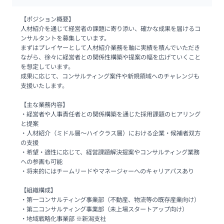
【ポジション概要】

⼈材紹介を通じて経営者の課題に寄り添い、確かな成果を届けるコ
ンサルタントを募集しています。

まずはプレイヤーとして⼈材紹介業務を軸に実績を積んでいただき
ながら、徐々に経営者との関係性構築や提案の幅を広げていくこと
を想定しています。

成果に応じて、コンサルティング案件や新規領域へのチャレンジも
⽀援いたします。

【主な業務内容】

‧経営者や⼈事責任者との関係構築を通じた採⽤課題のヒアリング
と提案

‧⼈材紹介（ミドル層〜ハイクラス層）における企業‧候補者双⽅
の⽀援

‧希望‧適性に応じて、経営課題解決提案やコンサルティング業務
への参画も可能

‧将来的にはチームリードやマネージャーへのキャリアパスあり

【組織構成】

‧第⼀コンサルティング事業部（不動産、物流等の既存産業向け）

‧第⼆コンサルティング事業部（未上場スタートアップ向け）

‧地域戦略化事業部 ※新潟⽀社
