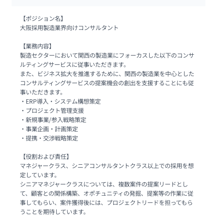
【ポジション名】

大阪採用製造業界向けコンサルタント

【業務内容】

製造セクターにおいて関西の製造業にフォーカスした以下のコンサ
ルティングサービスに従事いただきます。

また、ビジネス拡大を推進するために、関西の製造業を中心とした
コンサルティングサービスの提案機会の創出を支援することにも従
事いただきます。

・ERP導入・システム構想策定

・プロジェクト管理支援

・新規事業/参入戦略策定

・事業企画・計画策定

・提携・交渉戦略策定

【役割および責任】

マネジャークラス、シニアコンサルタントクラス以上での採用を想
定しています。

シニアマネジャークラスについては、複数案件の提案リードとし
て、顧客との関係構築、オポチュニティの発掘、提案等の作業に従
事してもらい、案件獲得後には、プロジェクトリードを担ってもら
うことを期待しています。
