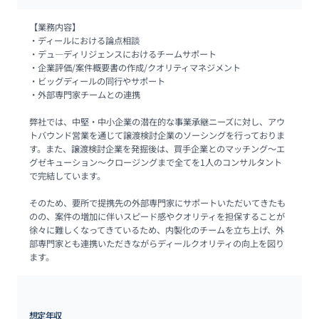
【業務内容】

・ディールにおける論点相談

・デュ—ディリジェンスにおけるチームサポート

・企業評価/案件概要書の作成/クオリティマネジメント

・ビッグディールの同行やサポート

・外部専門家チームとの連携

弊社では、中堅・中小企業の潜在的な事業承継ニーズに対し、アウ
トバウンド営業を通じて譲渡検討企業のソーシングを行っておりま
す。また、譲渡検討企業を発掘後は、買手企業とのマッチング〜エ
グゼキューション〜クロージングまで全てを1人のコンサルタント
で完結しています。

そのため、要所で提携先の外部専門家にサポートいただいてきたも
のの、案件の増加に伴いスピード感やクオリティを担保することが
徐々に難しくなってきているため、内製化のチームを立ち上げ、外
部専門家とも連携いただきながらディールクオリティの向上を図り
ます。
想定年収