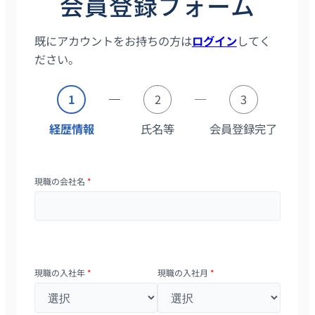
会員登録フォーム
既にアカウントをお持ちの方は
ログイン
してく
ださい。
1
2
3
経歴情報
氏名等
会員登録完了
現職の会社名
*
現職の入社年
*
現職の入社月
*