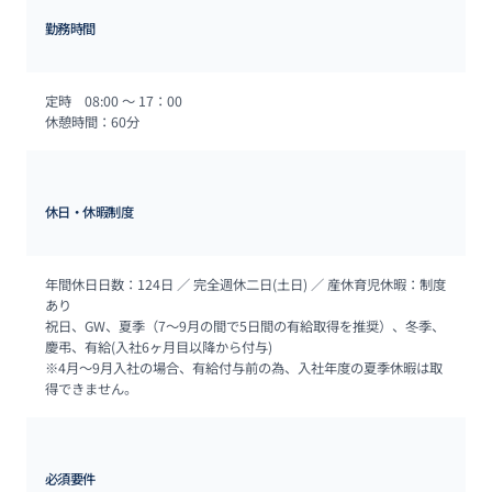
勤務時間
定時　08:00 〜 17：00

休憩時間：60分
休日・休暇制度
年間休日日数：124日 ／ 完全週休二日(土日) ／ 産休育児休暇：制度
あり

祝日、GW、夏季（7〜9月の間で5日間の有給取得を推奨）、冬季、
慶弔、有給(入社6ヶ月目以降から付与)

※4月〜9月入社の場合、有給付与前の為、入社年度の夏季休暇は取
得できません。
必須要件