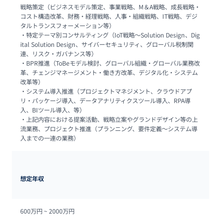
戦略策定（ビジネスモデル策定、事業戦略、M＆A戦略、成長戦略・
コスト構造改革、財務・経理戦略、人事・組織戦略、IT戦略、デジ
タルトランスフォーメーション等）

・特定テーマ別コンサルティング（IoT戦略～Solution Design、Dig
ital Solution Design、サイバーセキュリティ、グローバル税制関
連、リスク・ガバナンス等）

・BPR推進（ToBeモデル検討、グローバル組織・グローバル業務改
革、チェンジマネージメント・働き方改革、デジタル化・システム
改革等）

・システム導入推進（プロジェクトマネジメント、クラウドアプ
リ・パッケージ導入、データアナリティクスツール導入、RPA導
入、BIツール導入、等）

・上記内容における提案活動、戦略立案やグランドデザイン等の上
流業務、プロジェクト推進（プランニング、要件定義～システム導
入までの一連の業務）
想定年収
600万円 ~ 
2000万円