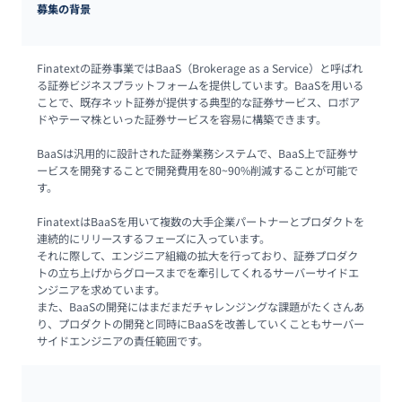
募集の背景
Finatextの証券事業ではBaaS（Brokerage as a Service）と呼ばれ
る証券ビジネスプラットフォームを提供しています。BaaSを用いる
ことで、既存ネット証券が提供する典型的な証券サービス、ロボア
ドやテーマ株といった証券サービスを容易に構築できます。

BaaSは汎用的に設計された証券業務システムで、BaaS上で証券サ
ービスを開発することで開発費用を80~90%削減することが可能で
す。

FinatextはBaaSを用いて複数の大手企業パートナーとプロダクトを
連続的にリリースするフェーズに入っています。

それに際して、エンジニア組織の拡大を行っており、証券プロダク
トの立ち上げからグロースまでを牽引してくれるサーバーサイドエ
ンジニアを求めています。

また、BaaSの開発にはまだまだチャレンジングな課題がたくさんあ
り、プロダクトの開発と同時にBaaSを改善していくこともサーバー
サイドエンジニアの責任範囲です。