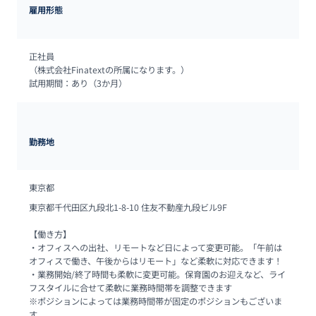
雇用形態
正社員

（株式会社Finatextの所属になります。）

試用期間：あり（3か月）
勤務地
東京都
東京都千代田区九段北1-8-10 住友不動産九段ビル9F

【働き方】

・オフィスへの出社、リモートなど日によって変更可能。「午前は
オフィスで働き、午後からはリモート」など柔軟に対応できます！

・業務開始/終了時間も柔軟に変更可能。保育園のお迎えなど、ライ
フスタイルに合せて柔軟に業務時間帯を調整できます

※ポジションによっては業務時間帯が固定のポジションもございま
す