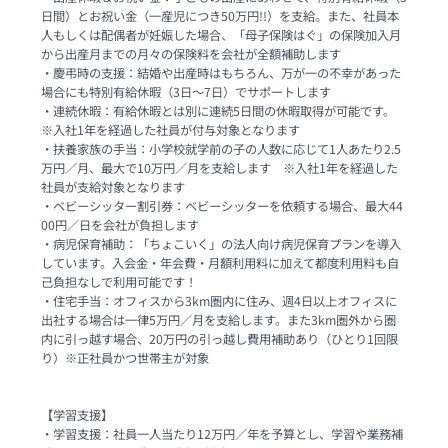
日間）とお祝い金（一産児につき50万円!!）を支給。また、社員本
人もしくは配偶者が妊娠した場合、「母子保険はぐ」の保険加入月
から出産月までの月々の保険料を会社が全額補助します

・慶弔時の支援：結婚や出産時はもちろん、万が一の不幸があった
場合にも特別有給休暇（3日〜7日）でサポートします

・連続休暇：有給休暇とは別に連続5日間の休暇取得が可能です。　
※入社1年を経過した社員が付与対象となります

・扶養家族の手当：小学校就学前の子の人数に応じて1人あたり2.5
万円／月、最大で10万円／月を支給します　※入社1年を経過した
社員が支給対象となります

・ベビーシッター割引券：ベビーシッターを依頼する場合、最大44
00円／日を会社が負担します

・病児保育補助：「ちょこいく」の法人向け病児保育プランを導入
しています。入会金・年会費・月額利用料に加えて都度利用料も自
己負担なしで利用可能です！

・住宅手当：オフィスから3km圏内に住み、週4日以上オフィスに
出社する場合は一律5万円／月を支給します。また3km圏外から圏
内に引っ越す場合、20万円の引っ越し費用補助あり（ひとり1回限
り）※正社員かつ世帯主が対象

【学習支援】

・学習支援：社員一人当たり12万円／年を予算とし、学習や業務補