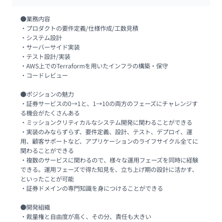
●業務内容

・プロダクトの要件定義/仕様作成/工数見積

・システム設計

・サーバーサイド実装

・テスト設計/実装

・AWS上でのTerraformを用いたインフラの構築・保守

・コードレビュー

●ポジションの魅力

・証券サービスの0→1と、1→10の両方のフェーズにチャレンジす
る機会がたくさんある

・ミッションクリティカルなシステム開発に関わることができる

・実装のみならずらず、要件定義、設計、テスト、デプロイ、運
用、顧客サポートなど、アプリケーションのライフサイクル全てに
関わることができる

・複数のサービスに関わるので、様々な運用フェーズを同時に経験
できる。運用フェーズで得た知見を、立ち上げ期の設計に活かす、
といったことが可能

・証券ドメインの専門知識を身につけることができる

●開発組織

・裁量権と自由度が高く、その分、責任も大きい
