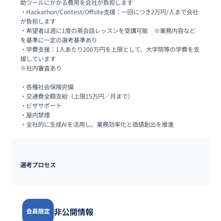
助ツールにかかる費用を会社が負担します

・Hackathon/Contest/Offsite支援：一回につき2万円/人まで会社
が負担します

・希望者は週に1度の英会話レッスンを受講可能　※業務内容など
を基準に一定の選考基準あり

・学費支援：1人あたり200万円を上限として、大学院等の学費を支
援しています

※社内審査あり

・各種社会保険完備

・交通費全額支給（上限15万円／月まで）

・ビザサポート

・屋内禁煙

・全社的に生成AIを活用し、業務効率化と価値創出を推進
選考プロセス
非公開情報
会員限定