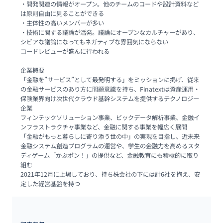
・開発関連の情報がオープン。他のチームのコードや設計資料など
は原則自由に見ることができる

・主体性の高いメンバーが多い

・技術に関する議論が活発。議論にオープンなカルチャーがあり、
シビアな議論になってもネガティブな雰囲気にならない

コードレビューが盛んに行われる

企業概要

「金融を”サービス”として最発明する」をミッションに掲げ、従来
の金融サービスのあり方に問題意識を持ち、Finatextは資産運用・
保険業界向け次世代クラウド基幹システムを提供するテクノロジー
企業

フィンテックソリューション事業、ビックデータ解析事業、金融イ
ンフラストラクチャ事業など、金融に関する事業を幅広く展開

「金融がもっと暮らしに寄り添う世の中」の実現を目指し、近未来
金融システム創造プログラムの運営や、学生の金融力を高めるスタ
ディゲーム「かぶポン！」の提供など、金融教育にも積極的に取り
組む

2021年12月に上場しており、持ち株会社の下には計6社を抱え、安
定した経営基盤を持つ