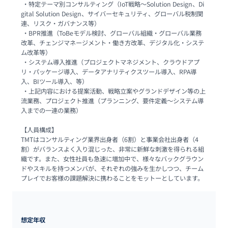
 ・特定テーマ別コンサルティング（IoT戦略～Solution Design、Di
gital Solution Design、サイバーセキュリティ、グローバル税制関
連、リスク・ガバナンス等）

 ・BPR推進（ToBeモデル検討、グローバル組織・グローバル業務
改革、チェンジマネージメント・働き方改革、デジタル化・システ
ム改革等）

 ・システム導入推進（プロジェクトマネジメント、クラウドアプ
リ・パッケージ導入、データアナリティクスツール導入、RPA導
入、BIツール導入、等）

 ・上記内容における提案活動、戦略立案やグランドデザイン等の上
流業務、プロジェクト推進（プランニング、要件定義～システム導
入までの一連の業務）

【人員構成】

TMTはコンサルティング業界出身者（6割）と事業会社出身者（4
割）がバランスよく入り混じった、非常に新鮮な刺激を得られる組
織です。また、女性社員も急速に増加中で、様々なバックグラウン
ドやスキルを持つメンバが、それぞれの強みを生かしつつ、チーム
プレイでお客様の課題解決に携わることをモットーとしています。
想定年収