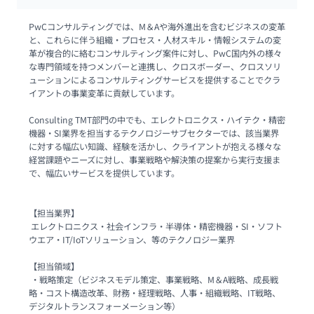
PwCコンサルティングでは、M＆Aや海外進出を含むビジネスの変革
と、これらに伴う組織・プロセス・人材スキル・情報システムの変
革が複合的に絡むコンサルティング案件に対し、PwC国内外の様々
な専門領域を持つメンバーと連携し、クロスボーダー、クロスソリ
ューションによるコンサルティングサービスを提供することでクラ
イアントの事業変革に貢献しています。

Consulting TMT部門の中でも、エレクトロニクス・ハイテク・精密
機器・SI業界を担当するテクノロジーサブセクターでは、該当業界
に対する幅広い知識、経験を活かし、クライアントが抱える様々な
経営課題やニーズに対し、事業戦略や解決策の提案から実行支援ま
で、幅広いサービスを提供しています。

【担当業界】

 エレクトロニクス・社会インフラ・半導体・精密機器・SI・ソフト
ウエア・IT/IoTソリューション、等のテクノロジー業界

【担当領域】

 ・戦略策定（ビジネスモデル策定、事業戦略、M＆A戦略、成長戦
略・コスト構造改革、財務・経理戦略、人事・組織戦略、IT戦略、
デジタルトランスフォーメーション等）
