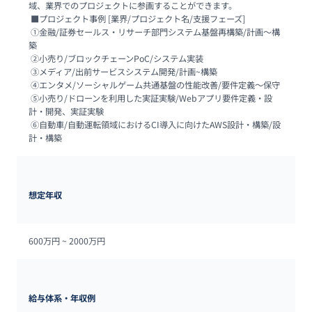
域、業界でのプロジェクトに参画することができます。

 ■プロジェクト事例 [業界/プロジェクト名/支援フェーズ]

 ①金融/証券セールス・リサーチ部門システム基盤再構築/計画～構
築

 ②小売り/ブロックチェーンPoC/システム実装

 ③メディア/出前サービスシステム開発/計画~構築

 ④エンタメ/ソーシャルゲーム共通基盤の性能改善/要件定義～保守

 ⑤小売り/ドローンを利用した実証実験/Webアプリ要件定義・設
計・開発、実証実験

 ⑥自動車/自動運転領域におけるCI導入に向けたAWS設計・構築/設
計・構築
想定年収
600万円 ~ 
2000万円
給与体系・年収例