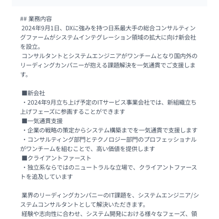
## 業務内容

 2024年9月1日、DXに強みを持つ日系最大手の総合コンサルティン
グファームがシステムインテグレーション領域の拡大に向け新会社
を設立。

 コンサルタントとシステムエンジニアがワンチームとなり国内外の
リーディングカンパニーが抱える課題解決を一気通貫でご支援しま
す。

 ■新会社

 ・2024年9月立ち上げ予定のITサービス事業会社では、新組織立ち
上げフェーズに参画することができます

 ■一気通貫支援

 ・企業の戦略の策定からシステム構築までを一気通貫で支援します

 ・コンサルティング部門とテクノロジー部門のプロフェッショナル
がワンチームを組むことで、高い価値を提供します

 ■クライアントファースト

 ・独立系ならではのニュートラルな立場で、クライアントファース
トを追及しています

 業界のリーディングカンパニーのIT課題を、システムエンジニア/シ
ステムコンサルタントとして解決いただきます。

 経験や志向性に合わせ、システム開発における様々なフェーズ、領