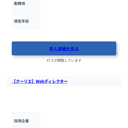
勤務地
450万円 ~ 
1200万円
想定年収
最終更新日：2025年10月16日
求人詳細を見る
47人が閲覧しています
【クーリエ】Webディレクター
クーリエにて、Webディレクターを募集します。自社サービス
の企画立案から情報設計・進行管理まで一貫して推進していた
だきます。
株式会社クーリエ
採用企業