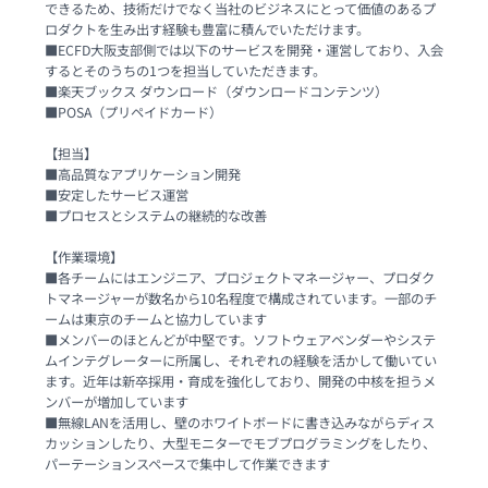
できるため、技術だけでなく当社のビジネスにとって価値のあるプ
ロダクトを生み出す経験も豊富に積んでいただけます。

■ECFD大阪支部側では以下のサービスを開発・運営しており、入会
するとそのうちの1つを担当していただきます。

■楽天ブックス ダウンロード（ダウンロードコンテンツ）

■POSA（プリペイドカード）

【担当】

■高品質なアプリケーション開発

■安定したサービス運営

■プロセスとシステムの継続的な改善

【作業環境】

■各チームにはエンジニア、プロジェクトマネージャー、プロダク
トマネージャーが数名から10名程度で構成されています。一部のチ
ームは東京のチームと協力しています

■メンバーのほとんどが中堅です。ソフトウェアベンダーやシステ
ムインテグレーターに所属し、それぞれの経験を活かして働いてい
ます。近年は新卒採用・育成を強化しており、開発の中核を担うメ
ンバーが増加しています

■無線LANを活用し、壁のホワイトボードに書き込みながらディス
カッションしたり、大型モニターでモブプログラミングをしたり、
パーテーションスペースで集中して作業できます