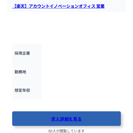
【楽天】アカウントイノベーションオフィス 営業
楽天にて、マーケティングや広告営業の実務経験のある営業マ
ンを求めています。マーケティング戦略や実行計画の構築、プ
ロジェクトの改善点の特定など、製造業のマーケティング・営
業活動をサポートして頂きます。
楽天グループ
採用企業
東京都
勤務地
600万円 ~ 
1500万円
想定年収
最終更新日：2025年10月13日
求人詳細を見る
80人が閲覧しています