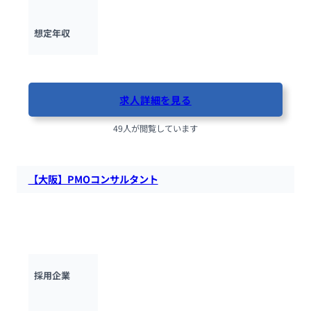
600万円 ~ 
1000万円
想定年収
最終更新日：2025年10月13日
求人詳細を見る
49人が閲覧しています
【大阪】PMOコンサルタント
INTLOOPにて、PMOコンサルタントを募集します。プロジェ
クトマネジメントに関するコンサルティング業務を担っていた
だきます。
INTLOOP株式会社
採用企業
大阪府