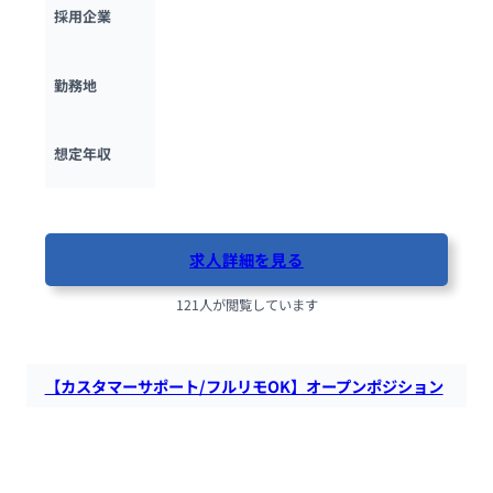
日本電気株式会社（NEC）
採用企業
東京都
勤務地
680万円 ~ 
1100万円
想定年収
最終更新日：2025年11月25日
求人詳細を見る
121人が閲覧しています
【カスタマーサポート/フルリモOK】オープンポジション
お客様の問い合わせ対応・社内外コンテンツの管理・募集の監
視などを行い、お客様がタイミーを快適にご利用いただくサポ
ートをしています！