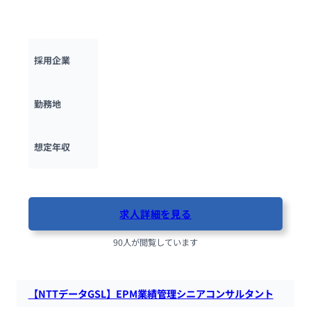
案件獲得からシステム構築の実行、運用・保守への引継ぎまで
担うエンジニアを募集します。
日本タタ・コンサルタンシー・サービシズ
採用企業
東京都
勤務地
600万円 ~ 
1500万円
想定年収
最終更新日：2025年10月17日
求人詳細を見る
90人が閲覧しています
【NTTデータGSL】EPM業績管理シニアコンサルタント