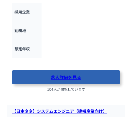
タイミー
採用企業
東京都
勤務地
400万円 ~ 
750万円
想定年収
最終更新日：2025年11月25日
求人詳細を見る
104人が閲覧しています
【日本タタ】システムエンジニア（建機産業向け）
日本タタ・コンサルシー・サービシズにて、顧客にて立案され
たシステム企画について、システム構築メンバーとして提案・