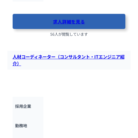
最終更新日：2025年10月17日
求人詳細を見る
56人が閲覧しています
人材コーディネーター（コンサルタント・ITエンジニア紹
介）
INTLOOPにて、人材コーディネーターを募集します。プロフェ
ッショナル人材のキャリア設計し、最適なプロジェクトとのマ
ッチングを支援する役割を担っていただきます。
INTLOOP株式会社
採用企業
東京都
勤務地