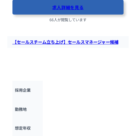
求人詳細を見る
66人が閲覧しています
【セールスチーム立ち上げ】セールスマネージャー候補
ギブリーにて、セールスマネージャー候補を募集します。新設
のセキュリティソリューションチームの中核メンバーとして、
セールスおよびコンサルティング業務全般を担当していただき
ます。
株式会社ギブリー
採用企業
東京都
勤務地
600万円 ~ 
1200万円
想定年収