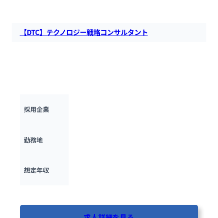
【DTC】テクノロジー戦略コンサルタント
DTCにて、テクノロジー戦略コンサルタントを募集します。エ
クゼクティブが直面しているテクノロジー/デジタルに係わる
経営課題にフォーカスをあてたコンサルティングサービスの提
供を担っていただきます。
デロイトトーマツコンサルティング（DT
採用企業
C）
東京都
勤務地
600万円 ~ 
1500万円
想定年収
最終更新日：2025年10月17日
求人詳細を見る