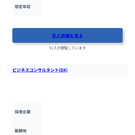
400万円 ~ 
600万円
想定年収
最終更新日：2025年10月13日
求人詳細を見る
51人が閲覧しています
ビジネスコンサルタント(DX)
リヴァンプにて、 ビジネスコンサルタントを募集します。クラ
イアント内部に入り込み、経営戦略に沿ったビジネス改革を推
進する役割を担っていただきます。
株式会社リヴァンプ
採用企業
東京都
勤務地