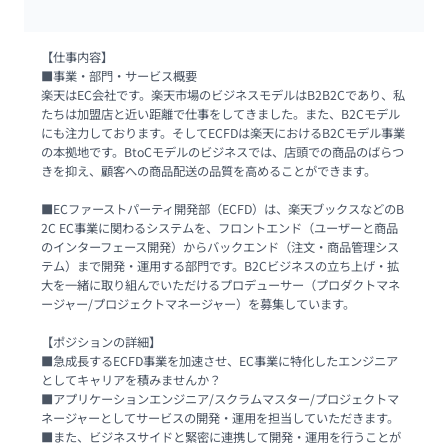
【仕事内容】

■事業・部門・サービス概要

楽天はEC会社です。楽天市場のビジネスモデルはB2B2Cであり、私
たちは加盟店と近い距離で仕事をしてきました。また、B2Cモデル
にも注力しております。そしてECFDは楽天におけるB2Cモデル事業
の本拠地です。BtoCモデルのビジネスでは、店頭での商品のばらつ
きを抑え、顧客への商品配送の品質を高めることができます。

■ECファーストパーティ開発部（ECFD）は、楽天ブックスなどのB
2C EC事業に関わるシステムを、フロントエンド（ユーザーと商品
のインターフェース開発）からバックエンド（注文・商品管理シス
テム）まで開発・運用する部門です。B2Cビジネスの立ち上げ・拡
大を一緒に取り組んでいただけるプロデューサー（プロダクトマネ
ージャー/プロジェクトマネージャー）を募集しています。

【ポジションの詳細】

■急成長するECFD事業を加速させ、EC事業に特化したエンジニア
としてキャリアを積みませんか？

■アプリケーションエンジニア/スクラムマスター/プロジェクトマ
ネージャーとしてサービスの開発・運用を担当していただきます。

■また、ビジネスサイドと緊密に連携して開発・運用を行うことが