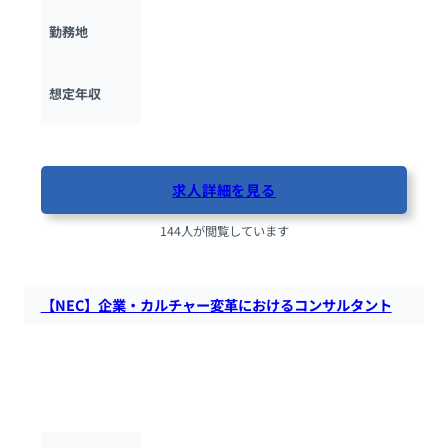
東京都・愛知県・京都府・大阪府・福岡県
勤務地
600万円 ~ 
1800万円
想定年収
最終更新日：2025年10月17日
求人詳細を見る
144人が閲覧しています
【NEC】企業・カルチャー変革におけるコンサルタント
NECにて、企業・カルチャー変革におけるコンサルタントを募
集します。人事領域を起点に中長期的な経営戦略・人事戦略か
ら施策をお客様と一緒に検討・リードする役割を担っていただ
きます。