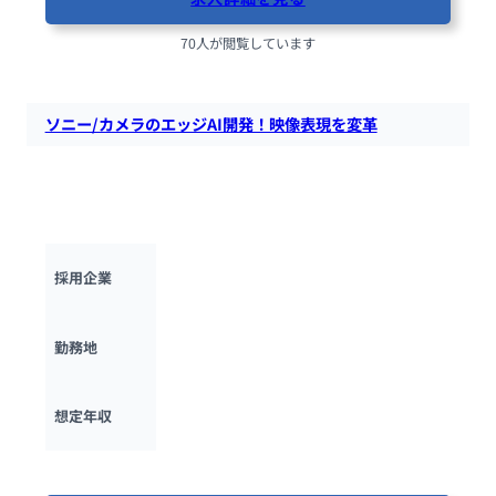
70人が閲覧しています
ソニー/カメラのエッジAI開発！映像表現を変革
ソニーのET＆S部門で、カメラのエッジAIアルゴリズムを開
発！αやVLOGCAMに搭載される画像認識・AF技術を通じ、プ
ロ・クリエイターの映像表現を進化させます。
ソニー株式会社
採用企業
神奈川県
勤務地
600万円 ~ 
2000万円
想定年収
最終更新日：2025年11月17日