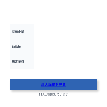
NTTデータグローバルソリューションズにて、売上1000億円以
上の顧客（製造業メイン）に対するSAP導入＋EPMに関連する
ソリューション提案を行うEPM業績管理シニアコンサルタント
を募集します。
NTTデータ グローバルソリューションズ
採用企業
東京都・大阪府
勤務地
600万円 ~ 
1500万円
想定年収
最終更新日：2025年10月13日
求人詳細を見る
83人が閲覧しています