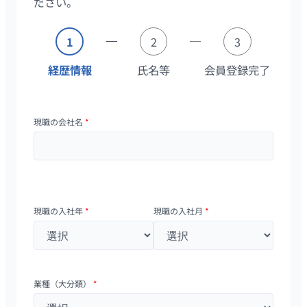
ださい。
1
2
3
経歴情報
氏名等
会員登録完了
現職の会社名
*
現職の入社年
*
現職の入社月
*
業種（大分類）
*