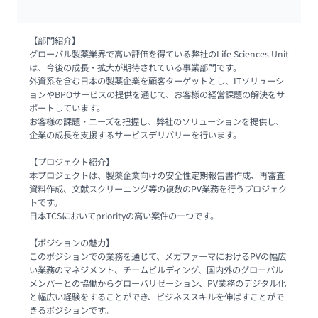
【部門紹介】

グローバル製薬業界で高い評価を得ている弊社のLife Sciences Unit
は、今後の成長・拡大が期待されている事業部門です。

外資系を含む日本の製薬企業を顧客ターゲットとし、ITソリューシ
ョンやBPOサービスの提供を通じて、お客様の経営課題の解決をサ
ポートしています。

お客様の課題・ニーズを把握し、弊社のソリューションを提供し、
企業の成長を支援するサービスデリバリーを行います。 

【プロジェクト紹介】

本プロジェクトは、製薬企業向けの安全性定期報告書作成、再審査
資料作成、文献スクリーニング等の複数のPV業務を行うプロジェク
トです。

日本TCSにおいてpriorityの高い案件の一つです。 

【ポジションの魅力】

このポジションでの業務を通じて、メガファーマにおけるPVの幅広
い業務のマネジメント、チームビルディング、国内外のグローバル
メンバーとの協働からグローバリゼーション、PV業務のデジタル化
と幅広い経験をすることができ、ビジネススキルを伸ばすことがで
きるポジションです。
