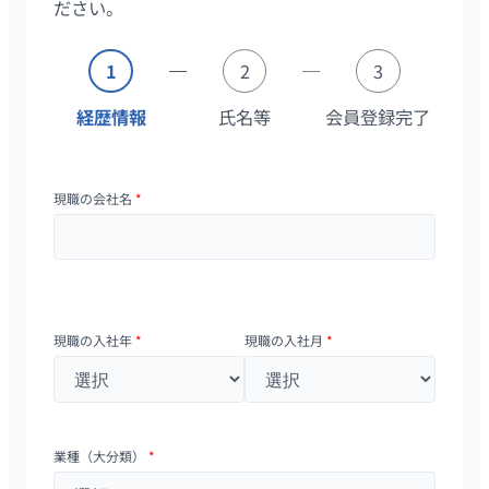
ださい。
1
2
3
経歴情報
氏名等
会員登録完了
現職の会社名
*
現職の入社年
*
現職の入社月
*
業種（大分類）
*