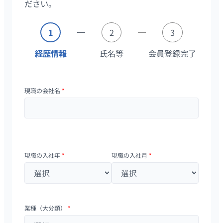
ださい。
1
2
3
経歴情報
氏名等
会員登録完了
現職の会社名
*
現職の入社年
*
現職の入社月
*
業種（大分類）
*