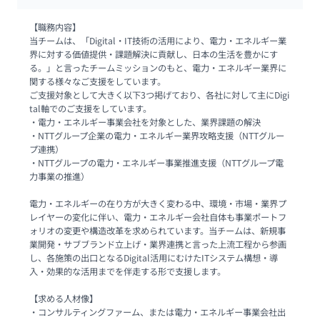
【職務内容】

当チームは、「Digital・IT技術の活用により、電力・エネルギー業
界に対する価値提供・課題解決に貢献し、日本の生活を豊かにす
る。」と言ったチームミッションのもと、電力・エネルギー業界に
関する様々なご支援をしています。

ご支援対象として大きく以下3つ掲げており、各社に対して主にDigi
tal軸でのご支援をしています。

・電力・エネルギー事業会社を対象とした、業界課題の解決

・NTTグループ企業の電力・エネルギー業界攻略支援（NTTグルー
プ連携）

・NTTグループの電力・エネルギー事業推進支援（NTTグループ電
力事業の推進）

電力・エネルギーの在り方が大きく変わる中、環境・市場・業界プ
レイヤーの変化に伴い、電力・エネルギー会社自体も事業ポートフ
ォリオの変更や構造改革を求められています。当チームは、新規事
業開発・サブブランド立上げ・業界連携と言った上流工程から参画
し、各施策の出口となるDigital活用にむけたITシステム構想・導
入・効果的な活用までを伴走する形で支援します。

【求める人材像】

・コンサルティングファーム、または電力・エネルギー事業会社出