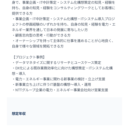
身で、事業企画・IT中計策定・システム化構想策定の知見・経験を
持ち、自身の知見・経験をコンサルティングワークとしてお客様に
提供できる方

・事業企画・IT中計策定・システム化構想・ITシステム導入プロジ
ェクトの参画経験のいずれかを持ち、自身の知見・経験を電力・エ
ネルギー業界を通して日本の発展に寄与したい方

・顧客志向型の思考・行動ができる方

・オーナーシップを持って主体的に仕事を進めることが心地良く、
自身で様々な領域を開拓できる方

【プロジェクト事例】

・データマネタイズに関するリサーチとユースケース策定

・DX化による既存業務効率化に向けた構想策定・ITシステム化構
想・導入

・電力・エネルギー事業に関わる新事業の検討・立上げ支援

・新事業立ち上げに伴うIT基盤の構想～導入・運用

・NTTグループ企業の電力・エネルギー事業会社向け営業支援
想定年収