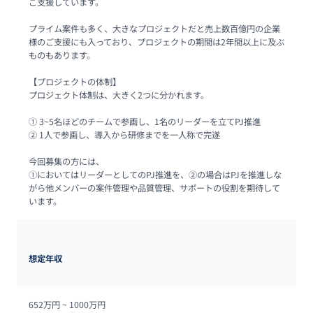
ご支援しています。

プライム案件も多く、大きなプロジェクトだと売上数百億円の企業
様のご支援にも入っており、プロジェクトの期間は2年間以上に及ぶ
ものもあります。

【プロジェクトの体制】

プロジェクト体制は、大きく2つに分かれます。

① 3~5名ほどのチームで参画し、1名のリーダーを立てPJ推進

② 1人で参画し、導入から研修までを一人称で完遂

今回募集の方には、

①においてはリーダーとしてのPJ推進を、②の場合はPJを推進しな
がら他メンバーの案件管理や品質管理、サポートの役割を期待して
います。
想定年収
652万円 ~ 
1000万円