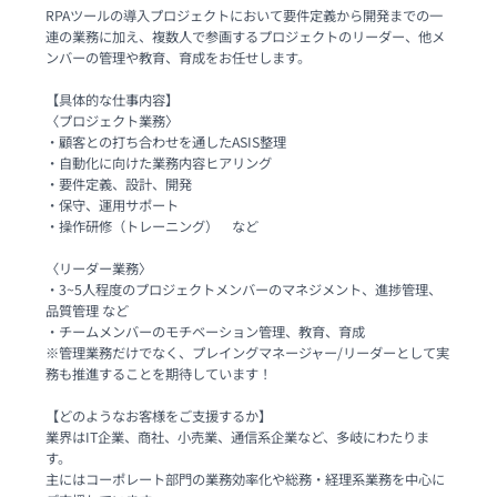
RPAツールの導入プロジェクトにおいて要件定義から開発までの一
連の業務に加え、複数人で参画するプロジェクトのリーダー、他メ
ンバーの管理や教育、育成をお任せします。

【具体的な仕事内容】

〈プロジェクト業務〉

・顧客との打ち合わせを通したASIS整理

・自動化に向けた業務内容ヒアリング

・要件定義、設計、開発

・保守、運用サポート

・操作研修（トレーニング）　など

〈リーダー業務〉

・3~5人程度のプロジェクトメンバーのマネジメント、進捗管理、
品質管理 など

・チームメンバーのモチベーション管理、教育、育成

※管理業務だけでなく、プレイングマネージャー/リーダーとして実
務も推進することを期待しています！

【どのようなお客様をご支援するか】

業界はIT企業、商社、小売業、通信系企業など、多岐にわたりま
す。

主にはコーポレート部門の業務効率化や総務・経理系業務を中心に