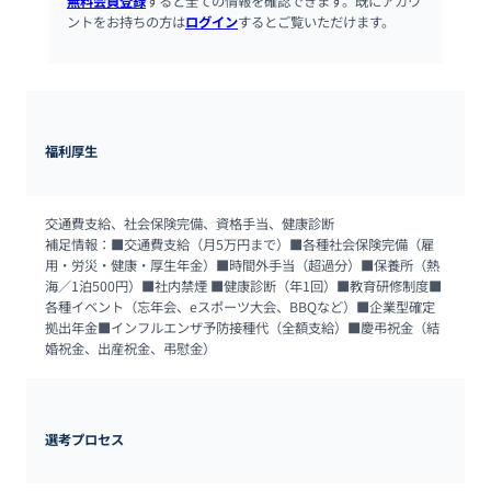
無料会員登録
すると全ての情報を確認できます。既にアカウ
ントをお持ちの方は
ログイン
するとご覧いただけます。
福利厚生
交通費支給、社会保険完備、資格手当、健康診断

補足情報：■交通費支給（月5万円まで）■各種社会保険完備（雇
用・労災・健康・厚生年金）■時間外手当（超過分）■保養所（熱
海／1泊500円）■社内禁煙 ■健康診断（年1回）■教育研修制度■
各種イベント（忘年会、eスポーツ大会、BBQなど）■企業型確定
拠出年金■インフルエンザ予防接種代（全額支給）■慶弔祝金（結
婚祝金、出産祝金、弔慰金）
選考プロセス