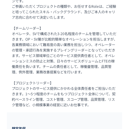
ンです。

ご参画いただくプロジェクトの種類や、お任せするRoleは、ご経験
と培ってこられたスキル・バックグラウンド、及びご本人のキャリ
ア志向に合わせて決定いたします。

【チームリーダー】

オペレータ、SVで構成された3-20名程度のチームを管理していただ
きます。OP・SV層が比較的簡単なオペレーションを担当しますが、
各業務領域において難易度の高い業務を担当しつつ、オペレーター
の管理・承認行為を実施するプレイングリーダーとなっていただき
ます。サービス領域単位ごとのサービス提供責任者として、オペレ
ーションミスの防止と対策、日々のサービスボリュームとFTEの稼
働責任を負います。チームの責任者として、稼働量管理、品質管
理、例外管理、業務改善提案などを行います。

【プロジェクトリーダー】

プロジェクトのサービス提供にかかわる全体責任者をご担当いただ
きます。1～5つ程度のチームをもつプロジェクト全体について、契
約ベースライン管理、コスト管理、スコープ管理、品質管理、リス
ク管理など、小規模事業の経営に近いお仕事です。
想定年収