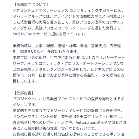
【所属部門について】

アクセンチュアオペレーションズ コンサルティング本部サービスデ
リバリーグループでは、クライアントの収益拡大やコスト削減とい
った経営目標の実現を目的として、業務プロセス改革のコンサルテ
ィングから、業務プロセスのアウトソーシングを通じた実行まで、
End to Endのサービス提供を行っています。

業務領域は、人事、総務、経理・財務、調達、営業支援、広告運
用、製薬R＆Dなど、多岐にわたります。

業務プロセスの知見、世界中にある50拠点以上のデリバリーネット
ワーク、そしてロボティック・プロセス・オートメーションやAIな
どの最先端デジタルテクノロジーを活用して、ビジネスプロセスの
標準化、分析、自動化および業務に関する高品質データの提供を支
援しています。

【仕事内容】

プロジェクトにおける業務プロセスサービスの提供を専門とするポ
ジションです。

安定的で高品質なアウトソーシングサービスの提供に責任を持ち、
メンバーマネジメントの他、業務運用をモニタリング・可視化し、
お客様や社内へのレポーティングや、Automation導入やプロセス改
善による継続的改善の立案／実行などを行います。

お客様に最も近い立場で付加価値を提供することができるポジショ