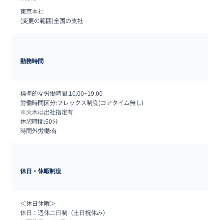
東京本社

(変更の範囲)全国の支社
勤務時間
標準的な労働時間:10:00~19:00

労働時間区分:フレックス制度(コアタイム無し)

※火木は出社指定有

休憩時間:60分

時間外労働:有
休日・休暇制度
＜休日休暇＞

休日：週休二日制（土日祝休み）
