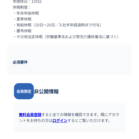
年間休日：120日

休暇制度：

・年末年始休暇

・夏季休暇

・有給休暇（10日～20日／入社半年経過時点で付与）

・慶弔休暇

・その他法定休暇（労働基準法および育児介護休業法に基づく）
必須要件
非公開情報
会員限定
無料会員登録
すると全ての情報を確認できます。既にアカウ
ントをお持ちの方は
ログイン
するとご覧いただけます。