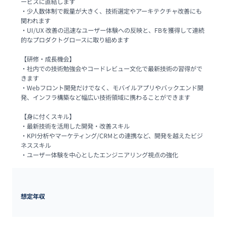
ービスに直結します

・少人数体制で裁量が大きく、技術選定やアーキテクチャ改善にも
関われます

・UI/UX 改善の迅速なユーザー体験への反映と、FBを獲得して連続
的なプロダクトグロースに取り組めます

【研修・成長機会】

・社内での技術勉強会やコードレビュー文化で最新技術の習得がで
きます

・Webフロント開発だけでなく、モバイルアプリやバックエンド開
発、インフラ構築など幅広い技術領域に携わることができます

【身に付くスキル】

・最新技術を活用した開発・改善スキル

・KPI分析やマーケティング/CRMとの連携など、開発を越えたビジ
ネススキル

・ユーザー体験を中心としたエンジニアリング視点の強化
想定年収