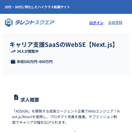
20代・30代に特化したハイクラス転職サイト
会員登録
ログイン
キャリア支援SaaSのWebSE【Next.js】
34人が閲覧中
年収
500万円
~
800万円
求人概要
「ASSIGN」を開発する成長エージェント企業でWebエンジニア！N
ext.js/Reactを使用し、プロダクト改善を推進。サブミッション制
度でキャリアの幅を広げられます。