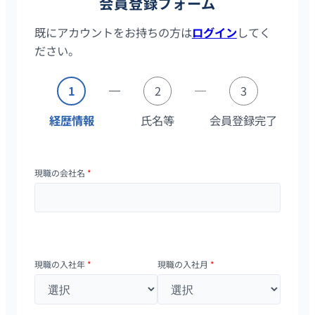
会員登録フォーム
既にアカウントをお持ちの方は
ログイン
してく
ださい。
1
2
3
経歴情報
氏名等
会員登録完了
現職の会社名
*
現職の入社年
*
現職の入社月
*