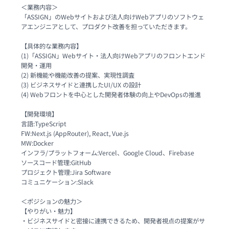
＜業務内容＞

「ASSIGN」のWebサイトおよび法人向けWebアプリのソフトウェ
アエンジニアとして、プロダクト改善を担っていただきます。

【具体的な業務内容】

(1)「ASSIGN」Webサイト・法人向けWebアプリのフロントエンド
開発・運用

(2) 新機能や機能改善の提案、実現性調査

(3) ビジネスサイドと連携したUI/UX の設計

(4) Webフロントを中心とした開発者体験の向上やDevOpsの推進

【開発環境】

言語:TypeScript

FW:Next.js (AppRouter), React, Vue.js

MW:Docker

インフラ/プラットフォーム:Vercel、Google Cloud、Firebase

ソースコード管理:GitHub

プロジェクト管理:Jira Software

コミュニケーション:Slack

＜ポジションの魅力＞

【やりがい・魅力】

・ビジネスサイドと密接に連携できるため、開発者視点の提案がサ