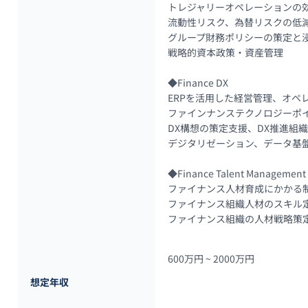
トレジャリーオペレーションの効
流動性リスク、為替リスクの低減
グループ財務ポリシーの策定と浸
戦略的資本政策・資産管理

◆Finance DX

ERPを活用した経営管理、オペレ
ファインナンステクノロジーポイ
DX構想の策定支援、DX推進組織
デジタリゼーション、データ基盤
◆Finance Talent Management

ファイナンス人材育成にかかる制
ファイナンス組織人材のスキル定
ファイナンス組織の人材戦略策
600万円 ~ 
2000万円
想定年収