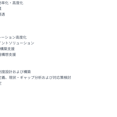
率化・高度化



透

ーション高度化

ントソリューション

構築支援

構想支援

度設計および構築

義、現状・ギャップ分析および対応策検討

定