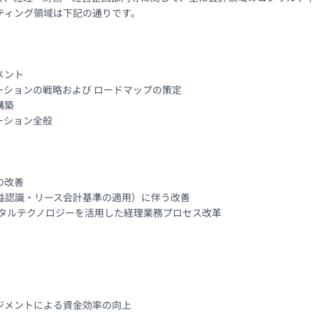
ティング領域は下記の通りです。

ント

ションの戦略および ロードマップの策定

築

ション全般

改善

収益認識・リース会計基準の適用）に伴う改善

ジタルテクノロジーを活用した経理業務プロセス改革

メントによる資金効率の向上
