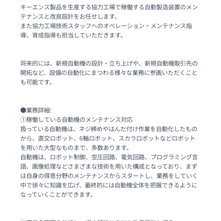
キーエンス製品を生産する協力工場で稼働する自動製造装置のメン
テナンスと改良設計をお任せします。

また協力工場技術スタッフへのオペレーション・メンテナンス指
導、育成指導も担当していただきます。

将来的には、新規自動機の設計・立ち上げや、新規自動機取引先の
開拓など、設備の自動化にまつわる様々な業務に参画いただくこと
も可能です。

●業務詳細:

①稼働している自動機のメンテナンス対応

扱っている自動機は、ネジ締めやはんだ付け作業を自動化したもの
から、直交ロボット、6軸ロボット、スカラロボットなどロボット
を用いた大型なものまで、多数あります。

自動機は、ロボット制御、空圧回路、電気回路、プログラミング言
語、画像処理などさまざまな技術を用いた構成となっており、まず
は自身の得意分野のメンテナンスからスタートし、業務をしていく
中で徐々に知識を広げ、最終的には自動機全体を把握できるように
なっていくことができます。
