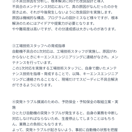
②不具合原因を分析し、根本解決に向けた改良設計と導入

不具合のメンテナンス対応において、真の原因がなんだったのかを
突き止め、それが今後発生しないように改良設計を実施します。

原因は機械的な構造、プログラムの設計ミスなど様々ですが、根本
解決のためにはアイデアや提案力が必要となります。

やや難易度は高いですが、その分達成感は大きいものがあります。

③工場技術スタッフへの育成指導

自動機不具合の1次対応は、工場技術スタッフが実施し、原因がわ
からないときにキーエンスエンジニアリングに連絡がなされ、メン
テナンスを行っています。

この1次対応を実施する工場技術スタッフに、自身で磨いたメンテ
ナンス技術を指導・育成することで、以降、キーエンスエンジニア
リングに連絡されることなく、現場だけでスピーディに不具合解決
ができるようになります。

④突発トラブル撲滅のための、予防保全・予知保全の取組立案・実
施

ひとたび自動機の突発トラブルが発生すると、自身の業務を中断し
対応しなければならないため、生産停止してしまうことはもちろ
ん、業務上の負担にもなります。

よって、突発トラブルが起きないよう、事前に自動機の状態を把握