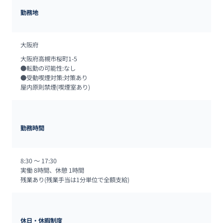
勤務地
大阪府
大阪府高槻市桜町1-5

●転勤の可能性:なし

●受動喫煙対策:対策あり

屋内原則禁煙(喫煙室あり)
勤務時間
8:30 ～ 17:30

実働 8時間、休憩 1時間

残業あり(残業手当は1分単位で全額支給)
休日・休暇制度