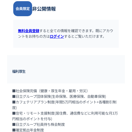
非公開情報
会員限定
無料会員登録
すると全ての情報を確認できます。既にアカウ
ントをお持ちの方は
ログイン
するとご覧いただけます。
福利厚生
■社会保険完備（健康・厚生年金・雇用・労災）

■日立グループ団体保険(生命保険、医療保険、自動車保険)

■カフェテリアプラン制度(年間5万円相当のポイント+各種割引制
度)

■住宅・リモート支援制度(居住費、通信費などに利用可能な月3万
円相当のポイントを付与)

■日立グループ社員持ち株会制度

■確定拠出年金制度
