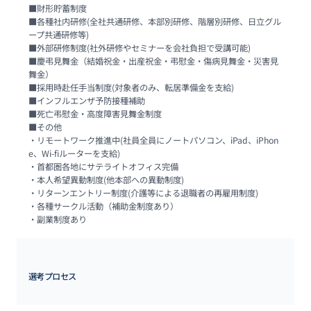
■財形貯蓄制度

■各種社内研修(全社共通研修、本部別研修、階層別研修、日立グル
ープ共通研修等)

■外部研修制度(社外研修やセミナーを会社負担で受講可能)

■慶弔見舞金（結婚祝金・出産祝金・弔慰金・傷病見舞金・災害見
舞金）

■採用時赴任手当制度(対象者のみ、転居準備金を支給)

■インフルエンザ予防接種補助

■死亡弔慰金・高度障害見舞金制度

■その他

・リモートワーク推進中(社員全員にノートパソコン、iPad、iPhon
e、Wi-fiルーターを支給)

・首都圏各地にサテライトオフィス完備

・本人希望異動制度(他本部への異動制度)

・リターンエントリー制度(介護等による退職者の再雇用制度)

・各種サークル活動（補助金制度あり）

・副業制度あり
選考プロセス