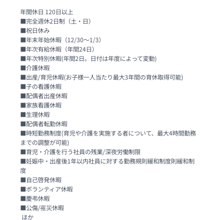
年間休日 120日以上

■完全週休2日制（土・日）

■祝日休み

■年末年始休暇（12/30～1/3）

■年次有給休暇（年間24日）

■年次特別休暇(年間2日。日付は年度によって変動)

■介護休暇 

■出産/育児休暇(お子様一人当たり最大3年間の育休取得可能)

■子の看護休暇

■配偶者出産休暇

■家族看護休暇

■生理休暇

■配偶者転勤休暇

■時短勤務制度(育児や介護を実施する者について、最大4時間勤務
までの調整が可能)

■育児・介護を行う社員の残業/深夜労働制限

■妊娠中・出産後1年以内社員に対する勤務規則緩和制度則緩和制
度

■自己啓発休暇

■ボランティア休暇 

■慶弔休暇 

■公傷/罹災休暇

 ほか