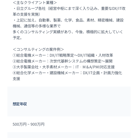
＜主なクライアント業種＞

・日立グループ各社（経営中枢にまで深く入り込み、重要なDX/IT改
革の支援を実施）

・上記に加え、自動車、製薬、化学、食品、素材、精密機械、建設
機械、通信等の多様な業界で

多くのコンサルティング実績があり、今後、積極的に拡大していく
予定。

＜コンサルティングの案件例＞ 

①総合電機メーカー：DX/IT戦略策定～DX/IT組織・人材改革

②総合電機メーカー：次世代基幹システムの構想策定～展開

③大手製薬会社・大手素材メーカー：IT‐M＆A/PMI対応支援

④総合化学メーカー・建設機械メーカー：DX/IT企画・計画力強化
支援
想定年収
500万円 ~ 
900万円