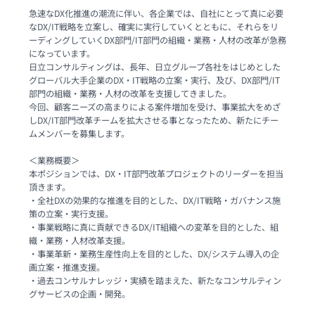
急速なDX化推進の潮流に伴い、各企業では、自社にとって真に必要
なDX/IT戦略を立案し、確実に実行していくとともに、それらをリ
ーディングしていくDX部門/IT部門の組織・業務・人材の改革が急務
になっています。

日立コンサルティングは、長年、日立グループ各社をはじめとした
グローバル大手企業のDX・IT戦略の立案・実行、及び、DX部門/IT
部門の組織・業務・人材の改革を支援してきました。

今回、顧客ニーズの高まりによる案件増加を受け、事業拡大をめざ
しDX/IT部門改革チームを拡大させる事となったため、新たにチー
ムメンバーを募集します。

＜業務概要＞

本ポジションでは、DX・IT部門改革プロジェクトのリーダーを担当
頂きます。

・全社DXの効果的な推進を目的とした、DX/IT戦略・ガバナンス施
策の立案・実行支援。

・事業戦略に真に貢献できるDX/IT組織への変革を目的とした、組
織・業務・人材改革支援。

・事業革新・業務生産性向上を目的とした、DX/システム導入の企
画立案・推進支援。

・過去コンサルナレッジ・実績を踏まえた、新たなコンサルティン
グサービスの企画・開発。
