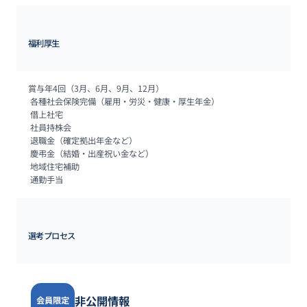
福利厚生
賞与年4回（3月、6月、9月、12月）

 各種社会保険完備（雇用・労災・健康・厚生年金）

 借上社宅

 社員持株会

 退職金（確定拠出年金など）

 慶弔金（結婚・出産祝い金など）

 地域住宅補助

 通勤手当
選考プロセス
非公開情報
会員限定