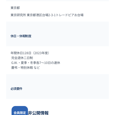
東京都
東京研究所 東京都港区台場2-3-1トレードピアお台場
休日・休暇制度
年間休日128日（2023年度）

 完全週休二日制

 G.W.・夏季・冬季各7～10日の連休

 慶弔・特別休暇 など
必須要件
非公開情報
会員限定