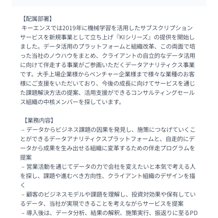
【配属部署】

 キーエンスでは2019年に機械学習を活用したサブスクリプション
サービスを新規事業として立ち上げ『KIシリーズ』の提供を開始し
ました。データ活用のプラットフォームと組織改⾰、この両⾯で培
った当社のノウハウをまとめ、クライアントの⾃⽴的なデータ活⽤
に向けて伴⾛する事業がご参画いただくデータアナリティクス事業
です。大手上場企業様からベンチャー企業様まで様々な業種のお客
様にご支援をいただいており、今後の成長に向けてサービスを通じ
た課題解決方法の提案、活用支援ができるコンサルティングセール
ス組織の中核メンバーを探しています。

 【業務内容】

 – データからビジネス課題の因果を発⾒し、施策につなげていくこ
とができるデータアナリティクスプラットフォームと、⾃⾛的にデ
ータから成果を生み出せる組織に変革するための伴走プログラムを
提案

 – 営業活動を通じてデータの⼒で会社を変えたいと本気で考える⼈
を探し、課題や進むべき⽅向性、クライアント組織のデザインを描
く

 – 顧客のビジネスモデルや課題を理解し、投資対効果や保有してい
るデータ、当社が実現できることを考えながらサービスを提案

 – 導入後は、データ分析、結果の解釈、施策実行、振返りに至るPD