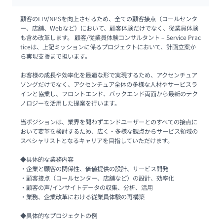
顧客のLTV/NPSを向上させるため、全ての顧客接点（コールセンタ
ー、店舗、Webなど）において、顧客体験だけでなく、従業員体験
も含め改革します。 顧客/従業員体験コンサルタント – Service Prac
ticeは、上記ミッションに係るプロジェクトにおいて、計画立案か
ら実現支援まで担います。

お客様の成長や効率化を最適な形で実現するため、アクセンチュア 
ソングだけでなく、アクセンチュア全体の多様な人材やサービスラ
インと協業し、フロントエンド、バックエンド両面から最新のテク
ノロジーを活用した提案を行います。

当ポジションは、業界を問わずエンドユーザーとのすべての接点に
おいて変革を検討するため、広く・多様な観点からサービス領域の
スペシャリストとなるキャリアを目指していただけます。

◆具体的な業務内容

・企業と顧客の関係性、価値提供の設計、サービス開発

・顧客接点（コールセンター、店舗など）の設計、効率化

・顧客の声/インサイトデータの収集、分析、活用

・業務、企業改革における従業員体験の再構築 

◆具体的なプロジェクトの例
