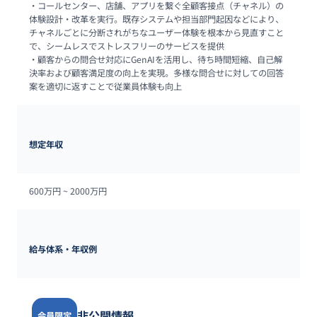
・コールセンター、店舗、アプリを繋ぐ全顧客接点（チャネル）の
体験設計・改革を実行。既存システムや担当部門起因などにより、
チャネルごとに分断されがちなユーザー体験を根本から見直すこと
で、シームレスでストレスフリーのサービスを提供

・顧客からの問合せ対応にGenAIを活用し、待ち時間短縮、自己解
決率および顧客満足度の向上を実現。多様な問合せに対しての回答
案を適切に返すことで従業員体験も向上
想定年収
600万円 ~ 
2000万円
給与体系・年収例
非公開情報
会員限定