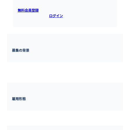
無料会員登録
すると全ての情報を確認できます。既にアカウ
ントをお持ちの方は
ログイン
するとご覧いただけます。
募集の背景
モバイル事業拡大に伴うクリエイティブ領域強化のため、追加採用
を行います。
雇用形態
正社員