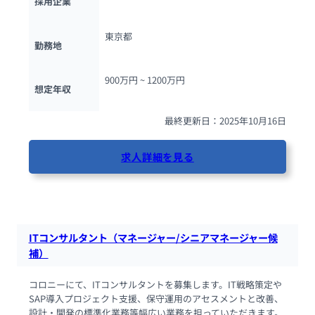
採用企業
東京都
勤務地
900万円 ~ 
1200万円
想定年収
最終更新日：2025年10月16日
求人詳細を見る
52人が閲覧しています
ITコンサルタント（マネージャー/シニアマネージャー候
補）
コロニーにて、ITコンサルタントを募集します。IT戦略策定や
SAP導⼊プロジェクト⽀援、保守運⽤のアセスメントと改善、
設計・開発の標準化業務等幅広い業務を担っていただきます。