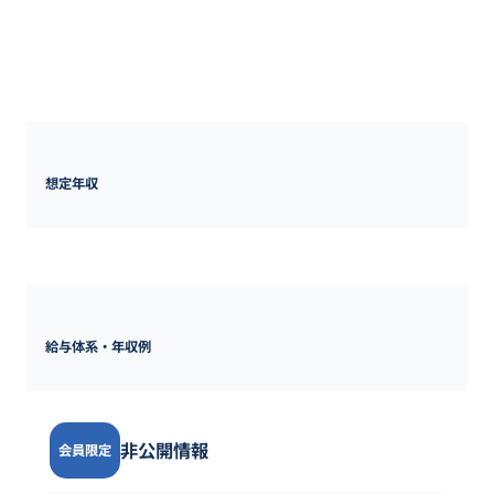
■ 販売促進の企画・立案

■ クリエイティブ作品のラフを作成し、各チームと合意形成

■ スケジュールの進捗管理

■ 予算管理

■ KPI管理
想定年収
600万円 ~ 
1500万円
給与体系・年収例
非公開情報
会員限定