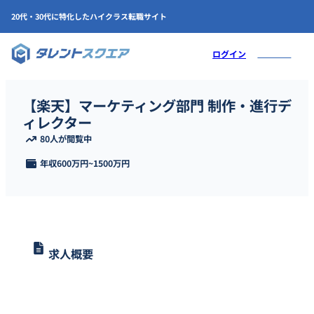
20代・30代に特化したハイクラス転職サイト
会員登録
ログイン
【楽天】マーケティング部門 制作・進行デ
ィレクター
80人が閲覧中
年収
600万円
~
1500万円
求人概要
楽天にて、デザイナーと協力し、楽天モバイル事業においてお客様
が見て手に取れるクリエイティブな商品を開発する制作・進行ディ
レクターを募集します。