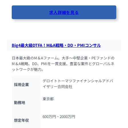
求人詳細を見る
36人が閲覧しています
Big4最大級DTFA！M&A戦略・DD・PMIコンサル
日本最大級のM＆Aファーム。大手～中堅企業・PEファンドの
M＆A戦略、DD、PMIを一貫支援。豊富な案件とグローバルネ
ットワークが魅力。
デロイトトーマツファイナンシャルアドバ
採用企業
イザリー合同会社
東京都
勤務地
600万円 ~ 
2000万円
想定年収