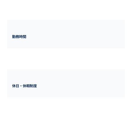
東京都
新宿区西新宿1-24-1エステック情報ビル18F
勤務時間
09:00〜18:00

休憩：60分
休日・休暇制度
■休日：完全週休二日制（土曜・日曜・祝日）

■休暇：GW、夏季休暇、年末年始休暇、慶弔休暇、産前産後休
暇、特別休暇、有給休暇

※有給休暇は入社半年経過後10日付与（1時間単位での取得が可
能）
