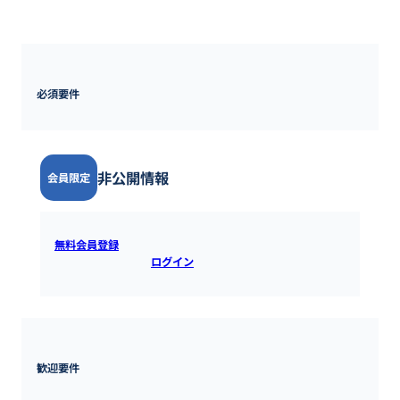
★2024年度：年間休日128日

■その他：オリジナル休暇制度「私だけ定休日」
必須要件
非公開情報
会員限定
無料会員登録
すると全ての情報を確認できます。既にアカウ
ントをお持ちの方は
ログイン
するとご覧いただけます。
歓迎要件