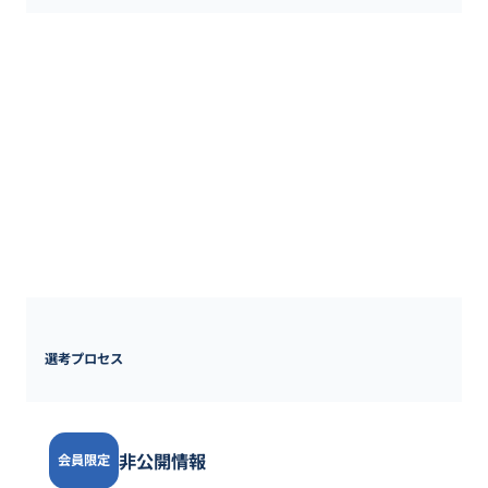
■社会保険：完備（健康、厚生年金、雇用、労災）

■福利厚生：定期健康診断、インフルエンザ予防接種補助、慶弔手
当（結婚/出産/弔事）、出張手当、ウォーターサーバー、常備薬、
マッサージチェア（新宿のみ）、ウェルカムランチ制度、社会貢献
型職域販売「クローズドマート」の利用制度など

■退職金：無　※選択制確定拠出年金制度（401ｋ）

■その他：

・各種表彰制度

・入社後オンボーディング支援、キャリア支援プログラム

・1on1MTG

・社内イベント（Cross CUBE Festivalなど

・幹部育成研修、階層別研修
選考プロセス
非公開情報
会員限定