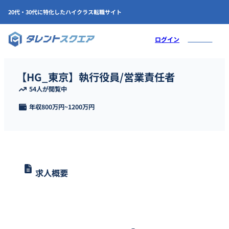
20代・30代に特化したハイクラス転職サイト
会員登録
ログイン
【HG_東京】執行役員/営業責任者
54人が閲覧中
年収
800万円
~
1200万円
求人概要
ホスピタリティ＆グローイング・ジャパンにて、営業責任者を募集
します。、営業責任者として、計数管理、施策の立案・推進、提携
先の管理等の業務を担っていただきます。