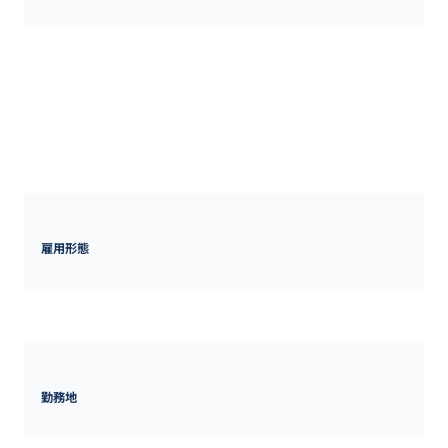
2012年の設立から12年が経過。コロナ禍を乗り越えて、売上は安定
しつつあるものの、グループの中では期待するほどの成長を描けて
いる状況にはなく（人事から見ると踊り場の認識）、中長期の戦略
を見据えた時に、大きく変革に舵を取ることを決定いたしました。
経営体制についても近く変更予定ですが、中でも新たな商品開発、
マーケティング戦略の見直し、営業組織の再強化が急務となってお
り、東京の営業責任者採用を行うこととなりました。
雇用形態
正社員
勤務地