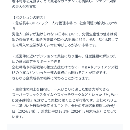
理体制等を見直すことで最適なガバナンスを構築し、シナジー効果
の最大化を実現

【ポジションの魅力】

・急成長中のHRテック・人材管理市場で、社会問題の解決に携われ
る

労働人口減少が避けられな い日本において、労働生産性の低さは喫
緊の課題です。働き方改革やDX化の影響に加え、他SaaSと比較して
も未導入の企業が多く非常に伸びしろが多い市場です。

・経営陣に近いポジションで業務に取り組み、経営課題の解決のた
めの意思決定をサポートできる

全社戦略や事業戦略の策定支援だけでなく、M＆Aやアライアンス戦
略の立案などといった一連の業務にも関わることが可能です。

さらなる企業成長の根幹に関わることができます。

・生産性の向上を目指し、一人ひとりに適した働き方ができる

スーパーフレックスタイムやスイッチワークなどといった「My Wor
k Style制度」を活かして柔軟に働くことが可能です。当社のバリュ
ーに基づいた行動を徹底することで、全社の平均残業時間は49分/
日（2024/3期）、兼業比率は18.1%（2024年3月末時点）となって
います。