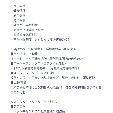
・厚生年金

・健康保険

・雇用保険

・労災保険

・確定拠出年金制度

・カオナビ従業員持株会

・産前産後休暇制度

・育児休暇制度（男女ともに取得実績あり）

＜My Work Style制度＞※詳細は就業規則による

■ハイブリット勤務

リモートワーク可能な場所は原則日本国内の自宅のみ

■スーパーフレックス（コアタイム無し）

1日あたり最低労働時間4H-、月間所定労働時間あり

■スイッチワーク（中抜け可能）

役所や病院、お子様の送り迎えなど、都合に合わせて調整可能

■±20時間

月所定労働時間に±20時間の幅を設け、各自で労働時間を調整する
ことが可能

＜スキル＆キャリアサポート制度＞

■テラコヤ

ナレッジ共有のための社員主催の勉強会
