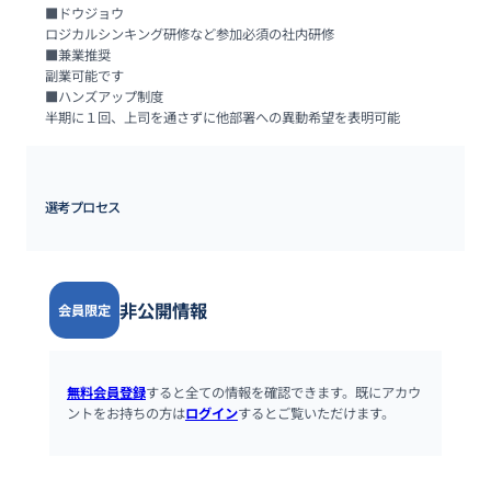
■ドウジョウ

ロジカルシンキング研修など参加必須の社内研修

■兼業推奨

副業可能です

■ハンズアップ制度

半期に１回、上司を通さずに他部署への異動希望を表明可能
選考プロセス
非公開情報
会員限定
無料会員登録
すると全ての情報を確認できます。既にアカウ
ントをお持ちの方は
ログイン
するとご覧いただけます。