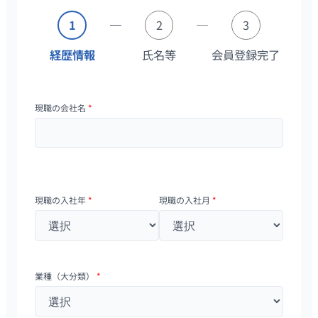
1
2
3
経歴情報
氏名等
会員登録完了
現職の会社名
*
現職の入社年
*
現職の入社月
*
業種（大分類）
*