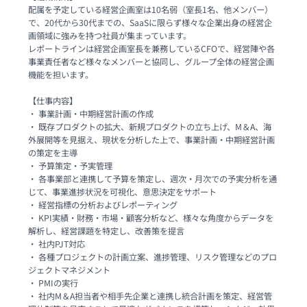
配属を予定している経営企画室は10名弱（室長1名、他メンバー）
で、20代から30代までの、SaaSに限らず様々な企業出身の経営企
画領域に強みを持つ社員が集まっています。

レポートラインは経営企画室長を兼務しているCFOで、経営陣や各
事業責任者など様々なメンバーと協同し、グループ全体の経営企画
機能を担います。

【仕事内容】

・ 事業計画・中期経営計画の作成

・ 既存プロダクトの拡大、新規プロダクトの立ち上げ、M＆A、海
外展開等を見据え、現状を分析した上で、事業計画・中期経営計画
の策定を主導

・ 予算策定・予実管理

・ 各事業部と連携して予算を策定し、週次・月次での予実分析を通
じて、事業進捗状況を可視化、意思決定をサポート

・ 経営指標の分析およびレポーティング

・ KPI実績・財務・市場・顧客分析など、様々な角度からデータを
解析し、経営課題を特定し、改善策を提言

・ 社内PJT対応

・ 各種プロジェクトの計画立案、進捗管理、リスク管理などのプロ
ジェクトマネジメント

・ PMIの実行

・ 社内M＆A担当者や相手先企業と連携し統合計画を策定、経営管