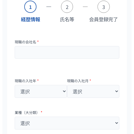
1
2
3
経歴情報
氏名等
会員登録完了
現職の会社名
*
現職の入社年
*
現職の入社月
*
業種（大分類）
*