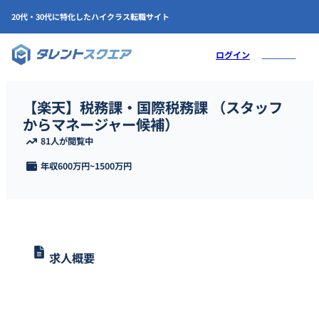
20代・30代に特化したハイクラス転職サイト
会員登録
ログイン
【楽天】税務課・国際税務課 （スタッフ
からマネージャー候補）
81人が閲覧中
年収
600万円
~
1500万円
求人概要
楽天にて税務部のスタッフまたはマネージャー候補を募集していま
す。国際税務戦略の計画と実施として、税務業務の企画立案から実
施、運用までワンストップで対応します。