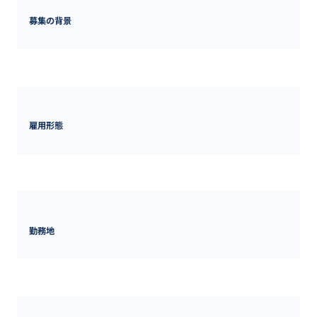
募集の背景
事業拡大に伴う従業員増加
雇用形態
正社員
勤務地
東京都