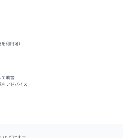
を利用可）

て助言

成をアドバイス
いただけます。