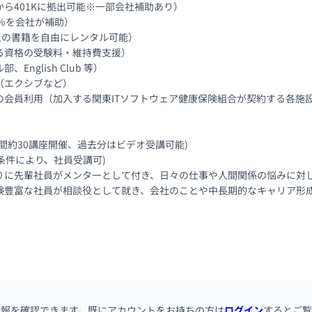
ら401Kに拠出可能※一部会社補助あり）

％を会社が補助）

上の書籍を自由にレンタル可能）

資格の受験料・維持費支援）

glish Club 等）

エクシブなど）

会員利用（加入する関東ITソフトウェア健康保険組合が契約する各施設
間約30講座開催、過去分はビデオ受講可能)

条件により、社員受講可)

りに先輩社員がメンターとして付き、日々の仕事や人間関係の悩みに対し
験豊富な社員が相談役として就き、会社のことや中長期的なキャリア形
情報を確認できます。既にアカウントをお持ちの方は
ログイン
するとご覧