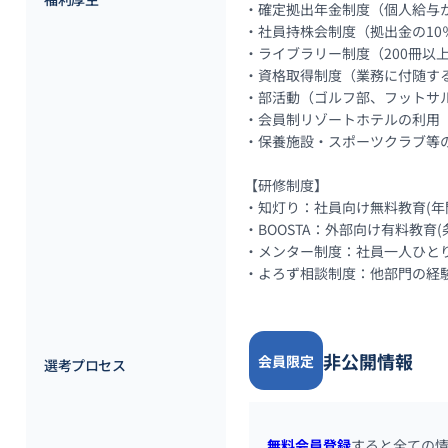
・確定拠出年金制度（個人給与か
・社員持株会制度（拠出金の10
・ライブラリー制度（200冊以
・資格取得制度（業務に付随する
・部活動（ゴルフ部、フットサル部、En
・会員制リゾートホテルの利用（
・保養施設・スポーツクラブ等の
【研修制度】

・知灯り：社員向け無料教育(年
・BOOSTA：外部向け有料教育(
・メンター制度：社員一人ひと
・よろず相談制度：他部門の経
非公開情報
会員限定
選考プロセス
無料会員登録
すると全ての