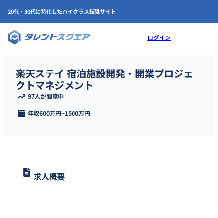
20代・30代に特化したハイクラス転職サイト
会員登録
ログイン
楽天ステイ 宿泊施設開発・開業プロジェ
クトマネジメント
97人が閲覧中
年収
600万円
~
1500万円
求人概要
楽天STAY事業部 開発準備室に配属され、宿泊施設開発（主に新築）
のオープンまでのプロジェクトマネジメントを担う方を募集しま
す。