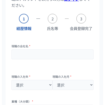
ださい。
1
2
3
経歴情報
氏名等
会員登録完了
現職の会社名
*
現職の入社年
*
現職の入社月
*
業種（大分類）
*