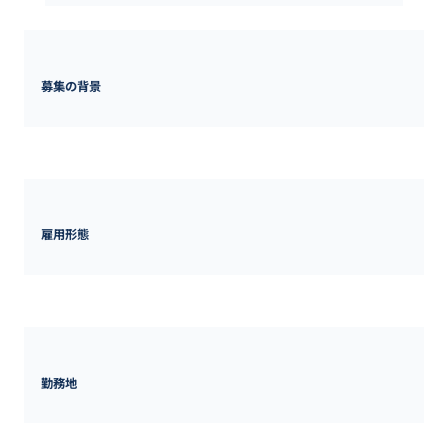
募集の背景
事業拡大に伴う増員募集
雇用形態
正社員
勤務地