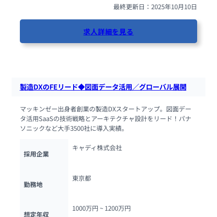
最終更新日：2025年10月10日
求人詳細を見る
42人が閲覧しています
製造DXのFEリード◆図面データ活用／グローバル展開
マッキンゼー出身者創業の製造DXスタートアップ。図面デー
タ活用SaaSの技術戦略とアーキテクチャ設計をリード！パナ
ソニックなど大手3500社に導入実績。
キャディ株式会社
採用企業
東京都
勤務地
1000万円 ~ 
1200万円
想定年収