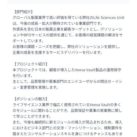
【部門紹介】

グローバル製薬業界で高い評価を得ている弊社のLife Sciences Unit
は、今後の成長・拡大が期待されている事業部門です。

外資系を含む日本の製薬企業を顧客ターゲットとし、ITソリューシ
ョンやBPOサービスの提供を通じて、お客様の経営課題の解決をサ
ポートしています。

お客様の課題・ニーズを把握し、弊社のソリューションを提供し、
企業の成長を支援するサービスデリバリーを行います。 

【プロジェクト紹介】

本プロジェクトでは、顧客が導入したVeeva Vault製品の運用保守
を行います。

主として、品質管理や薬事部門のエンドユーザからの問合せ・イシ
ュ・変更管理を実施します。 

【ポジションの魅力】

ライフサイエンス業界で幅広く使用されているVeeva Vaultの多く
のモジュールに関わることができ、品質保証や薬事の実業務に関し
て学ぶことができます。

また、今後も継続的に新モジュールの導入が見込まれるため、導入
におけるビジネス部門との交渉・ファシリテーション、規制要件を
踏まえたコンサルテーションスキルを身につけるチャンスもありま