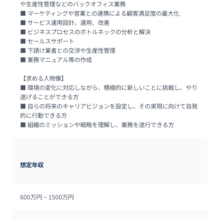
や生産性管理などのバックオフィス業務

■ マーケティングや営業との連携による顧客満足度の最大化

■ サービス運用設計、運用、改善

■ ビジネスプロセスのボトルネックの分析と解決

■ セールスサポート

■ 下請け業者との交渉や生産性管理

■ 業務マニュアル等の作成

【求める人物像】

■ 環境の変化に対応しながら、積極的に新しいことに挑戦し、やり
遂げることができる方

■ 自らの将来のキャリアビジョンを設定し、その実現に向けて自発
的に行動できる方

■ 組織のミッションや戦略を理解し、業務を遂行できる方
想定年収
600万円 ~ 
1500万円