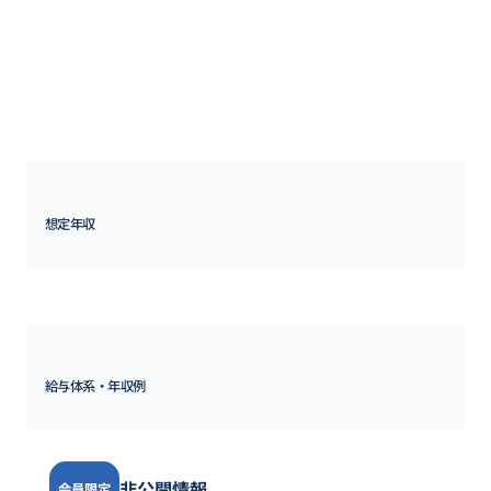
■簡単迅速に、効果的な顧客コミュニケーションを実現するリッチ
コミュニケーションサービス

・「絶対リーチ！RCS」

■顧客の声を収集・分析が可能なアンケート収集・分析カスタマー
サクセス支援ツール

・「SUBSCORE」

■その他、新規事業など付随するサービス
想定年収
500万円 ~ 
700万円
給与体系・年収例
非公開情報
会員限定