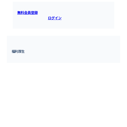
無料会員登録
すると全ての情報を確認できます。既にアカウ
ントをお持ちの方は
ログイン
するとご覧いただけます。
福利厚生
〈福利厚生・諸手当〉

交通費支給、資格取得制度、社会保険完備、健康診断、持株会制度

補足情報：

・交通費規定支給

・通信費手当規定支給

・PC貸与

・CROSS会（懇親会）

・資格取得手当、自己研鑽支援制度

・健康保険（ITS健保）

・厚生年金保険

・雇用保険
