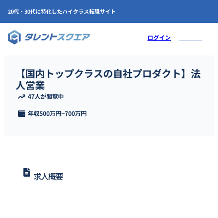
20代・30代に特化したハイクラス転職サイト
会員登録
ログイン
【国内トップクラスの自社プロダクト】法
人営業
47人が閲覧中
年収
500万円
~
700万円
求人概要
AI CROSSにて法人営業担当者を募集します。新規営業に加え、主に
既存クライアントに対して中長期的なリレーション強化、新規商談
の創出、受注など、アカウントマネジメント全般を担っていただき