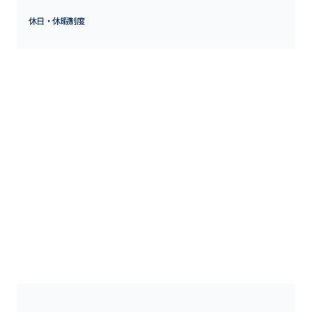
休日・休暇制度
〈休日休暇〉

休日：土日祝休み

年間休日：120日

休暇制度：特別休暇、GW休暇、年末年始休暇、有給休暇、産休・
育休

補足情報：

・年間休日120日以上

・完全週休2日制（土・日）

・祝日

・Smart休暇（入社時期に応じて1～4日間/年、夏季休暇にも代用
可）

・GW休暇

・年末年始休暇

・年次有給休暇（入社日初日に入社時期に応じた日数を付与）

・産休（取得実績あり）

・育休（男性社員の育児休暇取得実績あり）