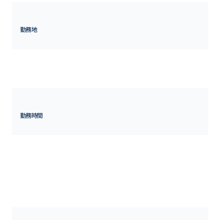
勤務地
東京都
港区虎ノ門四丁目3番1号 城山トラストタワー 20F
勤務時間
10:00~19:00

〈補足情報〉

■フレックス勤務制

7:00~22:00の間で1日の標準勤務時間は8時間となります。

モデル勤務時間　10:00～19:00