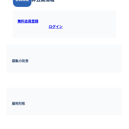
無料会員登録
すると全ての情報を確認できます。既にアカウ
ントをお持ちの方は
ログイン
するとご覧いただけます。
募集の背景
増員募集 / 更なる組織強化
雇用形態
正社員