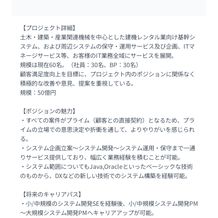
【プロジェクト詳細】

土木・建築・産業関連機械を中心とした建機レンタル業向け基幹シ
ステム、および周辺システムの保守・運用サービス及び企画、ITマ
ネージサービス等、お客様のIT業務全域にサービスを展開。

規模は現在60名。（社員：30名、BP：30名）

顧客満足度向上を目標に、プロジェクト内のポジションに関係なく
積極的な改善や意見、提案を重視している。

規模：50億円

【ポジションの魅力】

・すべての案件がプライム（顧客との直接契約）となるため、プラ
イムの立場での意思決定や折衝を通して、よりやりがいを感じられ
る。

・システム企画立案～システム開発～システム運用・保守まで一通
りサービス提供しており、幅広く業務経験を積むことが可能。

・システム範囲についてもJava,Oracleといったベーシックな技術
のものから、DXなどの新しい技術でのシステム構築を経験可能。

【将来のキャリアパス】

・小/中規模のシステム開発SEを経験後、小/中規模システム開発PM
～大規模システム開発PMへキャリアアップが可能。
