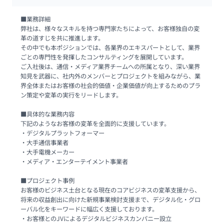
■業務詳細

弊社は、様々なスキルを持つ専門家たちによって、お客様独自の変
革の道すじを共に推進します。

その中でも本ポジションでは、各業界のエキスパートとして、業界
ごとの専門性を発揮したコンサルティングを展開しています。

ご入社後は、通信・メディア業界チームへの所属となり、深い業界
知見を武器に、社内外のメンバーとプロジェクトを組みながら、業
界全体またはお客様の社会的価値・企業価値が向上するためのプラ
ン策定や変革の実行をリードします。

■具体的な業務内容

下記のようなお客様の変革を全面的に支援しています。

・デジタルプラットフォーマー

・大手通信事業者

・大手電機メーカー

・メディア・エンターテイメント事業者

■プロジェクト事例

お客様のビジネス土台となる現在のコアビジネスの変革支援から、
将来の収益創出に向けた新規事業検討支援まで、デジタル化・グロ
ーバル化をキーワードに幅広く支援しております。

・お客様とのJVによるデジタルビジネスカンパニー設立
