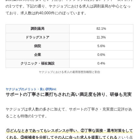
の1つです。下記の通り、ヤクジョブにおける求人は調剤薬局が中心となっ
ており、求人数は約40,000件にのぼっています。
調剤薬局
82.1%
ドラッグストア
11.3%
病院
5.6%
企業
0.6%
クリニック・福祉施設
0.4%
ヤクジョブにおける求人の雇用形態別種類と割合
ヤクジョブのメリット・良い評判#4:
サポートの丁寧さに裏打ちされた高い満足度を誇り、研修も充実
ヤクジョブは求人数の多さに加えて、サポートの丁寧さ・充実度に定評があ
ることも特徴の1つです。
①どんなときであってもレスポンスが早い、②丁寧な面接・選考対策をして
くれる、③候補者を分析してその人に合った求人を提案してくれる
という点