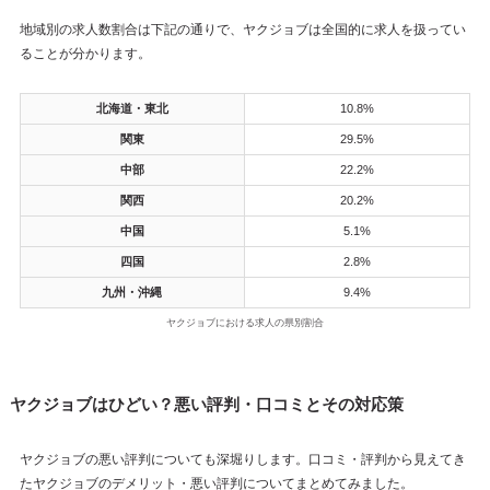
地域別の求人数割合は下記の通りで、ヤクジョブは全国的に求人を扱ってい
ることが分かります。
北海道・東北
10.8%
関東
29.5%
中部
22.2%
関西
20.2%
中国
5.1%
四国
2.8%
九州・沖縄
9.4%
ヤクジョブにおける求人の県別割合
ヤクジョブはひどい？悪い評判・口コミとその対応策
ヤクジョブの悪い評判についても深堀りします。口コミ・評判から見えてき
たヤクジョブのデメリット・悪い評判についてまとめてみました。