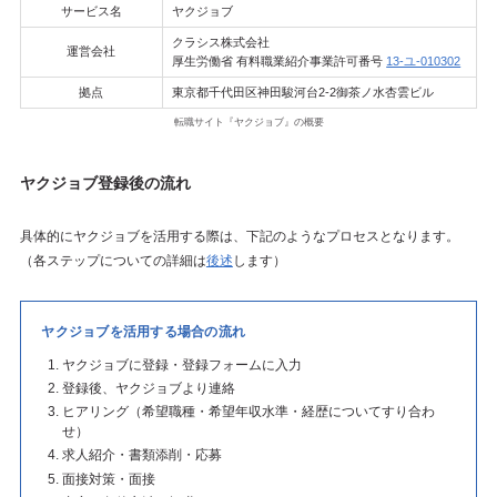
サービス名
ヤクジョブ
クラシス株式会社
運営会社
厚生労働省 有料職業紹介事業許可番号
13-ユ-010302
拠点
東京都千代田区神田駿河台2-2御茶ノ水杏雲ビル
転職サイト『ヤクジョブ』の概要
ヤクジョブ登録後の流れ
具体的にヤクジョブを活用する際は、下記のようなプロセスとなります。
（各ステップについての詳細は
後述
します）
ヤクジョブを活用する場合の流れ
ヤクジョブに登録・登録フォームに入力
登録後、ヤクジョブより連絡
ヒアリング（希望職種・希望年収水準・経歴についてすり合わ
せ）
求人紹介・書類添削・応募
面接対策・面接