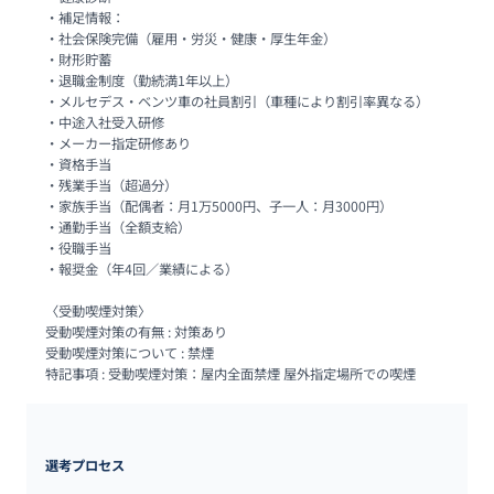
・補足情報：

・社会保険完備（雇用・労災・健康・厚生年金）

・財形貯蓄

・退職金制度（勤続満1年以上）

・メルセデス・ベンツ車の社員割引（車種により割引率異なる）

・中途入社受入研修

・メーカー指定研修あり

・資格手当

・残業手当（超過分）

・家族手当（配偶者：月1万5000円、子一人：月3000円）

・通勤手当（全額支給）

・役職手当

・報奨金（年4回／業績による）

〈受動喫煙対策〉	

受動喫煙対策の有無 : 対策あり

受動喫煙対策について : 禁煙

特記事項 : 受動喫煙対策：屋内全面禁煙 屋外指定場所での喫煙
選考プロセス