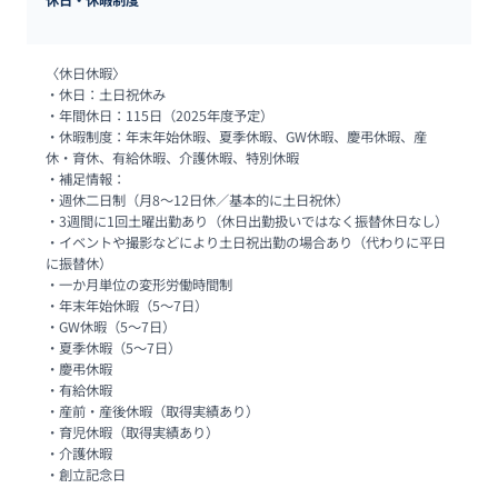
〈休日休暇〉

・休日：土日祝休み

・年間休日：115日（2025年度予定）

・休暇制度：年末年始休暇、夏季休暇、GW休暇、慶弔休暇、産
休・育休、有給休暇、介護休暇、特別休暇

・補足情報：

・週休二日制（月8～12日休／基本的に土日祝休）

・3週間に1回土曜出勤あり（休日出勤扱いではなく振替休日なし）

・イベントや撮影などにより土日祝出勤の場合あり（代わりに平日
に振替休）

・一か月単位の変形労働時間制

・年末年始休暇（5～7日）

・GW休暇（5～7日）

・夏季休暇（5～7日）

・慶弔休暇

・有給休暇

・産前・産後休暇（取得実績あり）

・育児休暇（取得実績あり）

・介護休暇

・創立記念日