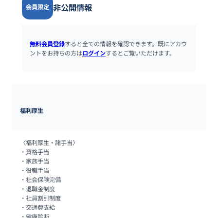
非公開情報
会員限定
無料会員登録
すると全ての情報を確認できます。既にアカウ
ントをお持ちの方は
ログイン
するとご覧いただけます。
福利厚生
〈福利厚生・諸手当〉

・資格手当

・家族手当

・役職手当

・社会保険完備

・退職金制度

・社員割引制度

・交通費支給

・健康診断
