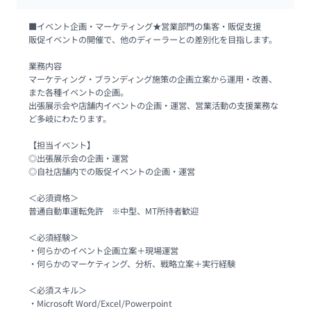
■イベント企画・マーケティング★営業部門の集客・販促支援

販促イベントの開催で、他のディーラーとの差別化を目指します。

業務内容

マーケティング・ブランディング施策の企画立案から運用・改善、
また各種イベントの企画。

出張展示会や店舗内イベントの企画・運営、営業活動の支援業務な
ど多岐にわたります。

【担当イベント】

◎出張展示会の企画・運営

◎自社店舗内での販促イベントの企画・運営

＜必須資格＞

普通自動車運転免許　※中型、MT所持者歓迎

＜必須経験＞

・何らかのイベント企画立案＋現場運営

・何らかのマーケティング、分析、戦略立案＋実行経験

＜必須スキル＞

・Microsoft Word/Excel/Powerpoint
