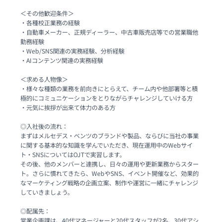
＜その他歓迎条件＞

・各種校正業務の経験

・自動車メーカー、正規ディーラー、中古車販売店等での営業職他
勤務経験

・Web/SNS関連の実務経験、分析経験

・AIコンテンツ関連の実務経験

＜求める人物像＞

・様々な種類の業務を前向きにとらえて、チーム内や他部署等と積
極的にコミュニケーションをとりながらチャレンジしていける方

・元気に挨拶が出来て体力のある方

◎入社後の流れ：

まずはメルセデス・ベンツのブランドや製品、ならびに当社の事業
に関する基本的な知識を学んでいただき、現在運用中のWebサイ
ト・SNSについてはOJTで実習します。

その後、他のメンバーと連携し、日々の運用や更新業務からスター
ト。さらに慣れてきたら、WebやSNS、イベント開催など、効果的
なマーケティング戦略の企画立案、制作や運営に一緒にチャレンジ
していきましょう。

◎配属先：

営業企画課は、40代マネージャーと20代スタッフが2名、30代アシ