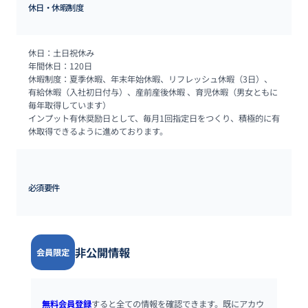
休日・休暇制度
休日：土日祝休み

年間休日：120日

休暇制度：夏季休暇、年末年始休暇、リフレッシュ休暇（3日）、
有給休暇（入社初日付与）、産前産後休暇 、育児休暇（男女ともに
毎年取得しています）

インプット有休奨励日として、毎月1回指定日をつくり、積極的に有
休取得できるように進めております。
必須要件
非公開情報
会員限定
無料会員登録
すると全ての情報を確認できます。既にアカウ