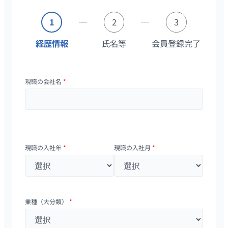
1
2
3
経歴情報
氏名等
会員登録完了
現職の会社名
*
現職の入社年
*
現職の入社月
*
業種（大分類）
*