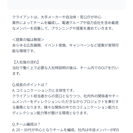
クライアントは、大手メーカーや自治体・官公庁が中心

案件によってチームを編成し、電通グループや協力会社を含め最適
なメンバーを招集して、プランニングや提案を進めていきます。

＜提案の幅は無限＞

あらゆる広告展開、イベント実施、キャンペーンなど提案が実現可
能な環境です。

【入社後の流れ】

当社で働く上で必要な入社時説明の後は、チーム内でのOJTを行い
ます。

Q.成長のポイントは？

A. コミュニケーション力と主体性です。

クライアント担当者からの窓口となりつつ、社内外の関係者やチー
ムメンバーをディレクションいただきながらプロジェクトを牽引す
る業務となります。様々な関係の中でのコミュニケーション能力と
ディレクション能力等が磨ける環境となります。

Q.チーム編成は？

A. 20・30代が中心となりチームを編成。社内は中途メンバーが約5