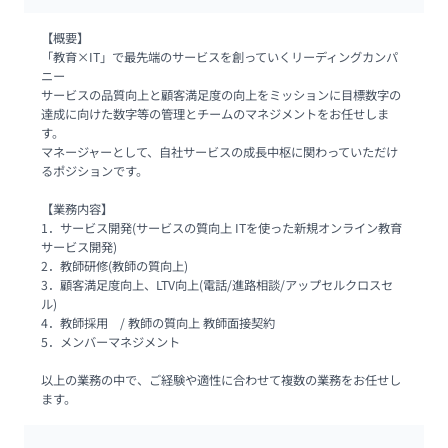
【概要】

「教育×IT」で最先端のサービスを創っていくリーディングカンパ
ニー

サービスの品質向上と顧客満足度の向上をミッションに目標数字の
達成に向けた数字等の管理とチームのマネジメントをお任せしま
す。

マネージャーとして、自社サービスの成長中枢に関わっていただけ
るポジションです。

【業務内容】

1．サービス開発(サービスの質向上 ITを使った新規オンライン教育
サービス開発) 

2．教師研修(教師の質向上) 

3．顧客満足度向上、LTV向上(電話/進路相談/アップセルクロスセ
ル) 

4．教師採用　/ 教師の質向上 教師面接契約 

5．メンバーマネジメント

以上の業務の中で、ご経験や適性に合わせて複数の業務をお任せし
ます。