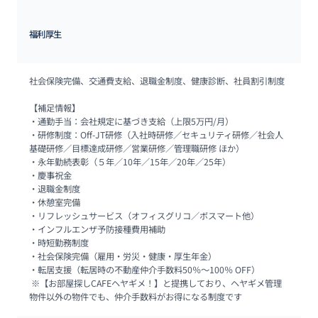
福利厚生
社会保険完備、交通費支給、退職金制度、健康診断、社員割引制度

【補足情報】

・通勤手当：会社規定に基づき支給（上限5万円/月）

・研修制度：Off-JT研修（入社時研修／セキュリティ研修／社会人
基礎研修／目標達成研修／営業研修／管理職研修 ほか）

・永年勤続表彰（５年／10年／15年／20年／25年）

・慶事祝金

・退職金制度

・休憩室完備

・リフレッシュサービス（オフィスグリコ／ボスマート他）

・インフルエンザ予防接種費用補助

・時短勤務制度

・社会保険完備（雇用・労災・健康・厚生年金）

・転居支援（転居時の不動産仲介手数料50％～100％ OFF）

 ※【お部屋探しCAFEヘヤギメ！】と提携しており、ヘヤギメ管理
物件以外の物件でも、仲介手数料がお得になる制度です