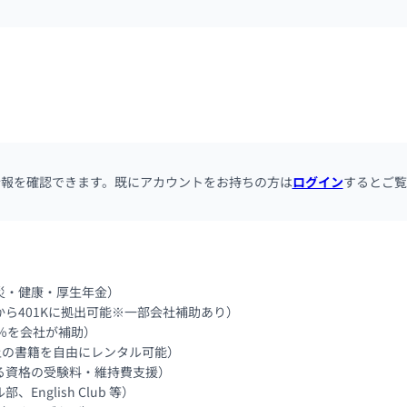
情報を確認できます。既にアカウントをお持ちの方は
ログイン
するとご覧
・健康・厚生年金）

ら401Kに拠出可能※一部会社補助あり）

％を会社が補助）

上の書籍を自由にレンタル可能）

資格の受験料・維持費支援）

glish Club 等）
