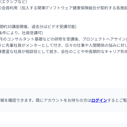
エクシブなど）

会員利用（加入する関東ITソフトウェア健康保険組合が契約する各施設
間約30講座開催、過去分はビデオ受講可能)

条件により、社員受講可)

ヶ月のコンサルタント基礎などの研修を受講後、プロジェクトへアサイン(
りに先輩社員がメンターとして付き、日々の仕事や人間関係の悩みに対し
験豊富な社員が相談役として就き、会社のことや中長期的なキャリア形
情報を確認できます。既にアカウントをお持ちの方は
ログイン
するとご覧