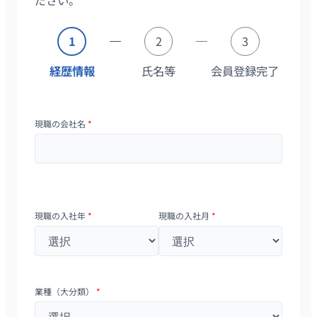
ださい。
1
2
3
経歴情報
氏名等
会員登録完了
現職の会社名
*
現職の入社年
*
現職の入社月
*
業種（大分類）
*