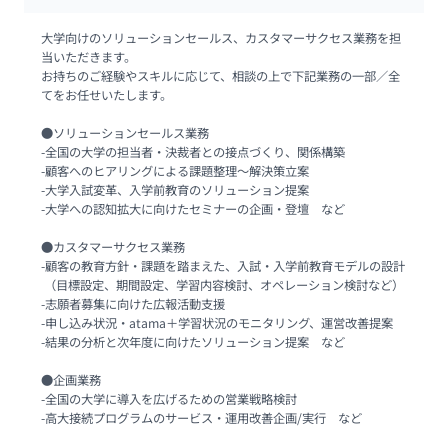
大学向けのソリューションセールス、カスタマーサクセス業務を担
当いただきます。

お持ちのご経験やスキルに応じて、相談の上で下記業務の一部／全
てをお任せいたします。

●ソリューションセールス業務

-全国の大学の担当者・決裁者との接点づくり、関係構築

-顧客へのヒアリングによる課題整理～解決策立案

-大学入試変革、入学前教育のソリューション提案

-大学への認知拡大に向けたセミナーの企画・登壇　など

●カスタマーサクセス業務

-顧客の教育方針・課題を踏まえた、入試・入学前教育モデルの設計

 （目標設定、期間設定、学習内容検討、オペレーション検討など）

-志願者募集に向けた広報活動支援

-申し込み状況・atama＋学習状況のモニタリング、運営改善提案

-結果の分析と次年度に向けたソリューション提案　など

●企画業務

-全国の大学に導入を広げるための営業戦略検討

-高大接続プログラムのサービス・運用改善企画/実行　など
