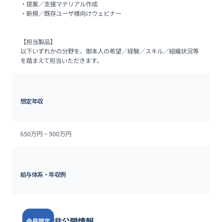
・提案／支援マテリアル作成

・新規／既存ユーザ様向けウェビナー

【担当製品】

以下いずれかの分野を、御本人の希望／経験／スキル／組織状況等
を踏まえて担当いただきます。
想定年収
650万円 ~ 
900万円
給与体系・年収例
非公開情報
会員限定