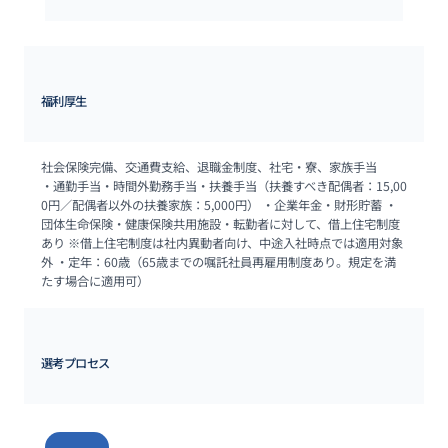
福利厚生
社会保険完備、交通費支給、退職金制度、社宅・寮、家族手当

・通勤手当・時間外勤務手当・扶養手当（扶養すべき配偶者：15,00
0円／配偶者以外の扶養家族：5,000円） ・企業年金・財形貯蓄 ・
団体生命保険・健康保険共用施設・転勤者に対して、借上住宅制度
あり ※借上住宅制度は社内異動者向け、中途入社時点では適用対象
外 ・定年：60歳（65歳までの嘱託社員再雇用制度あり。規定を満
たす場合に適用可）
選考プロセス