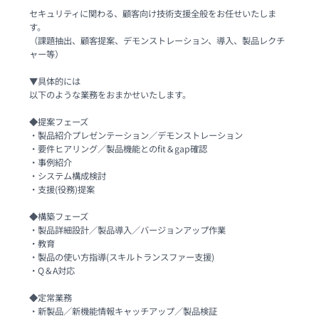
セキュリティに関わる、顧客向け技術支援全般をお任せいたしま
す。

（課題抽出、顧客提案、デモンストレーション、導入、製品レクチ
ャー等）

▼具体的には

以下のような業務をおまかせいたします。

◆提案フェーズ

・製品紹介プレゼンテーション／デモンストレーション

・要件ヒアリング／製品機能とのfit＆gap確認

・事例紹介

・システム構成検討

・支援(役務)提案

◆構築フェーズ

・製品詳細設計／製品導入／バージョンアップ作業

・教育

・製品の使い方指導(スキルトランスファー支援)

・Q＆A対応

◆定常業務

・新製品／新機能情報キャッチアップ／製品検証
