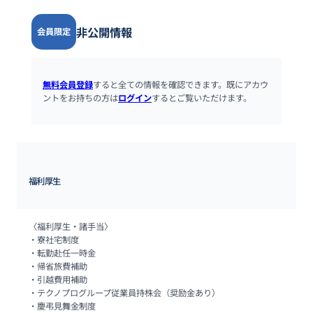
非公開情報
会員限定
無料会員登録
すると全ての情報を確認できます。既にアカウ
ントをお持ちの方は
ログイン
するとご覧いただけます。
福利厚生
〈福利厚生・諸手当〉

・寮社宅制度

・転勤赴任一時金

・帰省旅費補助

・引越費用補助

・テクノプログループ従業員持株会（奨励金あり）

・慶弔見舞金制度
