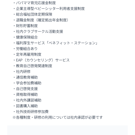
・パパママ育児応援金制度

・企業主導型ベビーシッター利用者支援制度

・総合福祉団体定期保険

・退職金制度（確定拠出年金制度）

・財形貯蓄制度

・社内クラブサークル活動支援

・健康保険組合

・福利厚生サービス「ベネフィット・ステーション」

・労働組合あり

・定年再雇用制度

・EAP（カウンセリング）サービス

・教育自己啓発関連制度

・社内研修

・通信教育補助

・学会参加費補助

・自己啓発支援

・資格取得補助

・社内外講習補助

・図書購入補助

・社外技術研修参加費

※各種制度・研修の利用については社内承認が必要です