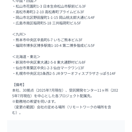
＜中国・四国＞

・松山市花園町1-3 日本生命松山市駅前ビル3F

・高松市寿町2-2-10 高松寿町プライムビル3F

・岡山市北区野田屋町1-1-15 岡山桃太郎大通ビル4F

・広島市南区稲荷町5-18 三共稲荷町ビル5F

＜九州＞

・熊本市中央区辛島町6-7 いちご熊本ビル3F

・福岡市博多区博多駅南1-10-4 第二博多偕成ビル5F

＜北海道・東北＞

・新潟市中央区東大通2-5-8 東大通野村ビル8F

・仙台市青葉区中央1-2-3 仙台マークワン13F

・札幌市中央区北5条西2-5 JRタワーオフィスプラザさっぽろ14F

【備考】

本社、30拠点（2025年7月現在）、受託開発センター11ヶ所（202
5年7月現在）を中心とした各プロジェクト配属先。

※勤務地の希望を伺います。

（変更の範囲）会社の定める場所（リモートワークの場所を含
む）。