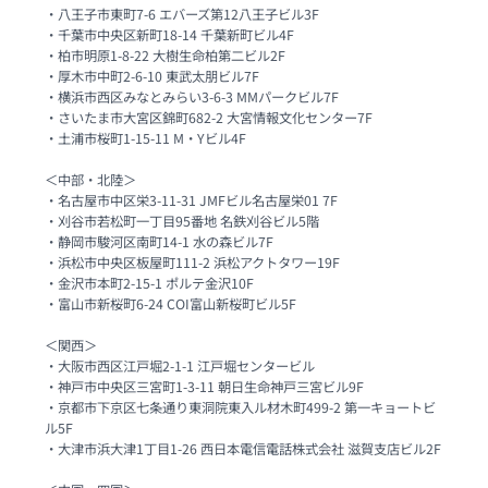
・八王子市東町7-6 エバーズ第12八王子ビル3F

・千葉市中央区新町18-14 千葉新町ビル4F

・柏市明原1-8-22 大樹生命柏第二ビル2F

・厚木市中町2-6-10 東武太朋ビル7F

・横浜市西区みなとみらい3-6-3 MMパークビル7F

・さいたま市大宮区錦町682-2 大宮情報文化センター7F

・土浦市桜町1-15-11 M・Yビル4F

＜中部・北陸＞

・名古屋市中区栄3-11-31 JMFビル名古屋栄01 7F

・刈谷市若松町一丁目95番地 名鉄刈谷ビル5階

・静岡市駿河区南町14-1 水の森ビル7F

・浜松市中央区板屋町111-2 浜松アクトタワー19F

・金沢市本町2-15-1 ポルテ金沢10F

・富山市新桜町6-24 COI富山新桜町ビル5F

＜関西＞

・大阪市西区江戸堀2-1-1 江戸堀センタービル

・神戸市中央区三宮町1-3-11 朝日生命神戸三宮ビル9F

・京都市下京区七条通り東洞院東入ル材木町499-2 第一キョートビ
ル5F

・大津市浜大津1丁目1-26 西日本電信電話株式会社 滋賀支店ビル2F
