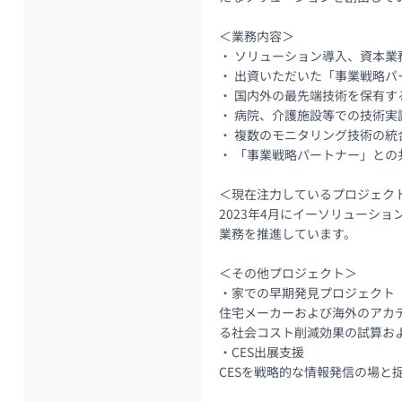
＜業務内容＞

・ ソリューション導入、資本業
・ 出資いただいた「事業戦略パ
・ 国内外の最先端技術を保有す
・ 病院、介護施設等での技術実
・ 複数のモニタリング技術の統
・ 「事業戦略パートナー」との
＜現在注力しているプロジェクト
2023年4月にイーソリュー
業務を推進しています。

＜その他プロジェクト＞

・家での早期発見プロジェクト

住宅メーカーおよび海外のアカ
る社会コスト削減効果の試算およ
・CES出展支援

CESを戦略的な情報発信の場