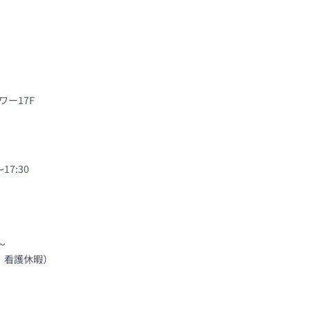
ワー17F
7:30


看護休暇）
