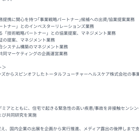
務提携に関心を持つ｢事業戦略パートナー｣候補への出資/協業提案業務

ートナー」とのインベスターリレーションズ業務

る「技術戦略パートナー」との協業提案、マネジメント業務

証の提案、マネジメント業務

合システム構築のマネジメント業務

共同マーケティングの企画運営業務

＞

ションズからスピンオフしたトータルフューチャーヘルスケア株式会社の
デミアとともに、住宅で起きる緊急性の高い疾患/事故を非接触センシ
び共同研究を実施

と捉え、国内企業の出展を企画から実行推進、メディア露出の後押しまで