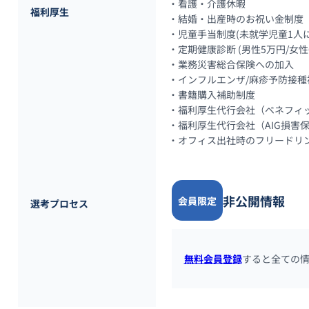
・看護・介護休暇

福利厚生
・結婚・出産時のお祝い金制度

・児童手当制度(未就学児童1人につき
・定期健康診断 (男性5万円/女性
・業務災害総合保険への加入

・インフルエンザ/麻疹予防接種
・書籍購入補助制度

・福利厚生代行会社（ベネフィッ
・福利厚生代行会社（AIG損害
・オフィス出社時のフリードリン
非公開情報
会員限定
選考プロセス
無料会員登録
すると全ての