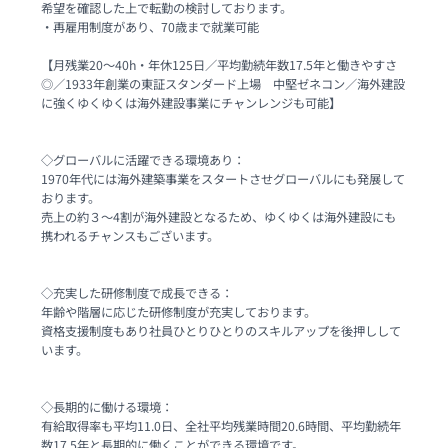
希望を確認した上で転勤の検討しております。

・再雇用制度があり、70歳まで就業可能

【月残業20～40h・年休125日／平均勤続年数17.5年と働きやすさ
◎／1933年創業の東証スタンダード上場　中堅ゼネコン／海外建設
に強くゆくゆくは海外建設事業にチャンレンジも可能】

◇グローバルに活躍できる環境あり：

1970年代には海外建築事業をスタートさせグローバルにも発展して
おります。

売上の約３～4割が海外建設となるため、ゆくゆくは海外建設にも
携われるチャンスもございます。

◇充実した研修制度で成長できる：

年齢や階層に応じた研修制度が充実しております。

資格支援制度もあり社員ひとりひとりのスキルアップを後押しして
います。

◇長期的に働ける環境：

有給取得率も平均11.0日、全社平均残業時間20.6時間、平均勤続年
数17.5年と長期的に働くことができる環境です。
