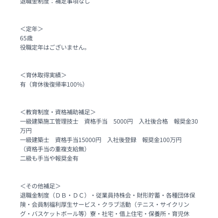
退職金制度：補足事項なし

＜定年＞

65歳

役職定年はございません。

＜育休取得実績＞

有（育休後復帰率100%）

＜教育制度・資格補助補足＞

一級建築施工管理技士　資格手当　5000円　入社後合格　報奨金30
万円　

一級建築士　資格手当15000円　入社後登録　報奨金100万円

（資格手当の重複支給無）

二級も手当や報奨金有

＜その他補足＞

退職金制度（ＤＢ・ＤＣ）・従業員持株会・財形貯蓄・各種団体保
険・会員制福利厚生サービス・クラブ活動（テニス・サイクリン
グ・バスケットボール等）寮・社宅・借上住宅・保養所・育児休