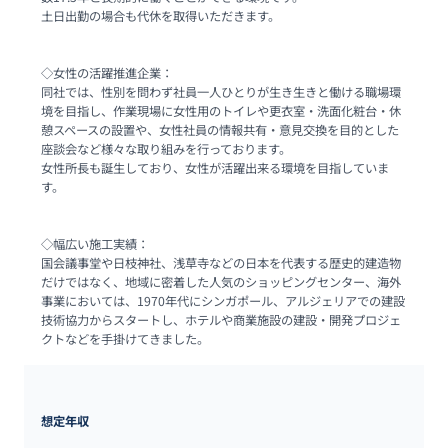
土日出勤の場合も代休を取得いただきます。

◇女性の活躍推進企業：

同社では、性別を問わず社員一人ひとりが生き生きと働ける職場環
境を目指し、作業現場に女性用のトイレや更衣室・洗面化粧台・休
憩スペースの設置や、女性社員の情報共有・意見交換を目的とした
座談会など様々な取り組みを行っております。

女性所長も誕生しており、女性が活躍出来る環境を目指していま
す。

◇幅広い施工実績：

国会議事堂や日枝神社、浅草寺などの日本を代表する歴史的建造物
だけではなく、地域に密着した人気のショッピングセンター、海外
事業においては、1970年代にシンガポール、アルジェリアでの建設
技術協力からスタートし、ホテルや商業施設の建設・開発プロジェ
クトなどを手掛けてきました。
想定年収