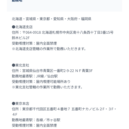
北海道・宮城県・東京都・愛知県・大阪府・福岡県
●北海道支店

住所：〒064-0918 北海道札幌市中央区南十八条西十丁目3番15号　 
鈴木ビル2F

受動喫煙対策：屋内全面禁煙

※北海道支店管轄の作業所で勤務いただきます。

●東北支社

住所：宮城県仙台市青葉区一番町2-9-22 ＮＦ青葉3F

勤務地最寄駅：JR線／仙台駅

受動喫煙対策：屋内喫煙可能場所あり

※東北支社管轄の作業所で勤務いただきます。

●東京本店

住所：東京都千代田区五番町４番地７ 五番町ナカノビル２F・３F・
４F

勤務地最寄駅：各線／市ヶ谷駅

受動喫煙対策：屋内全面禁煙
