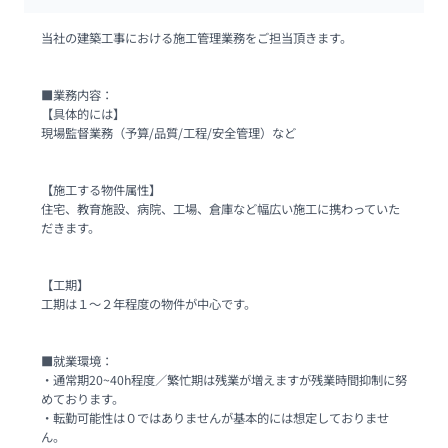
当社の建築工事における施工管理業務をご担当頂きます。

■業務内容：

【具体的には】

現場監督業務（予算/品質/工程/安全管理）など

【施工する物件属性】

住宅、教育施設、病院、工場、倉庫など幅広い施工に携わっていた
だきます。

【工期】

工期は１～２年程度の物件が中心です。

■就業環境：

・通常期20~40h程度／繁忙期は残業が増えますが残業時間抑制に努
めております。

・転勤可能性は０ではありませんが基本的には想定しておりませ
ん。
