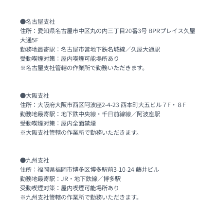
●名古屋支社

住所：愛知県名古屋市中区丸の内三丁目20番3号 BPRプレイス久屋
大通5F　

勤務地最寄駅：名古屋市営地下鉄名城線／久屋大通駅

受動喫煙対策：屋内喫煙可能場所あり

※名古屋支社管轄の作業所で勤務いただきます。

●大阪支社

住所：大阪府大阪市西区阿波座2-4-23 西本町大五ビル７F・８F

勤務地最寄駅：地下鉄中央線・千日前線線／阿波座駅

受動喫煙対策：屋内全面禁煙

※大阪支社管轄の作業所で勤務いただきます。

●九州支社

住所：福岡県福岡市博多区博多駅前3-10-24 藤井ビル　

勤務地最寄駅：JR・地下鉄線／博多駅

受動喫煙対策：屋内喫煙可能場所あり

※九州支社管轄の作業所で勤務いただきます。
