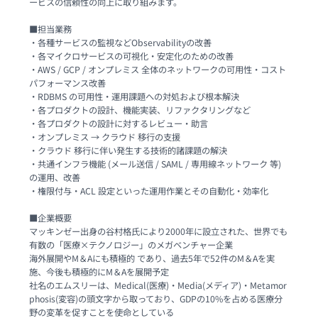
ービスの信頼性の向上に取り組みます。

■担当業務

・各種サービスの監視などObservabilityの改善

・各マイクロサービスの可視化・安定化のための改善

・AWS / GCP / オンプレミス 全体のネットワークの可用性・コスト
パフォーマンス改善

・RDBMS の可用性・運用課題への対処および根本解決

・各プロダクトの設計、機能実装、リファクタリングなど

・各プロダクトの設計に対するレビュー・助言

・オンプレミス → クラウド 移行の支援

・クラウド 移行に伴い発生する技術的諸課題の解決

・共通インフラ機能 (メール送信 / SAML / 専用線ネットワーク 等) 
の運用、改善

・権限付与・ACL 設定といった運用作業とその自動化・効率化

■企業概要

マッキンゼー出身の谷村格氏により2000年に設立された、世界でも
有数の「医療×テクノロジー」のメガベンチャー企業

海外展開やM＆Aにも積極的 であり、過去5年で52件のM＆Aを実
施、今後も積極的にM＆Aを展開予定

社名のエムスリーは、Medical(医療)・Media(メディア)・Metamor
phosis(変容)の頭文字から取っており、GDPの10%を占める医療分
野の変革を促すことを使命としている