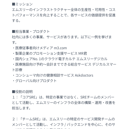
■ミッション

エムスリーのインフラストラクチャー全体の生産性・可用性・コス
トパフォーマンスを向上することで、各サービスの価値提供を促進
する。

■担当事業・プロダクト

社内には多くの事業、サービスがあります。以下に一例を挙げま
す。

・医療従事者向けメディア m3.com

・製薬企業のプロモーション支援サービス MR君

・国内シェアNo. 1のクラウド電子カルテ エムスリーデジカル

・医療施設向け予約〜会計までできる総合サービス デジカルスマー
ト診療

・コンシューマ向けの健康相談サービス Askdoctors

・グローバル向けプロダクト

■役割の説明

１：「コアSRE」は、特定の事業ではなく、SREチームのメンバー
として活動し、エムスリーのインフラの全体の構築・運用・改善を
担当します。

２：「チームSRE」は、エムスリーの特定のサービス開発チームの
メンバーとして活動し、インフラ / バックエンドを中心に、そのサ