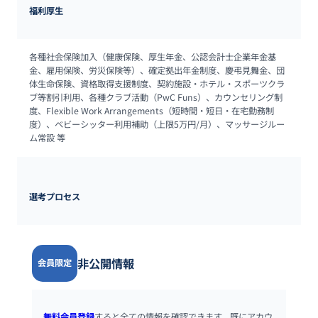
福利厚生
各種社会保険加入（健康保険、厚生年金、公認会計士企業年金基
金、雇用保険、労災保険等）、確定拠出年金制度、慶弔見舞金、団
体生命保険、資格取得支援制度、契約施設・ホテル・スポーツクラ
ブ等割引利用、各種クラブ活動（PwC Funs）、カウンセリング制
度、Flexible Work Arrangements（短時間・短日・在宅勤務制
度）、ベビーシッター利用補助（上限5万円/月）、マッサージルー
ム常設 等
選考プロセス
非公開情報
会員限定
無料会員登録
すると全ての情報を確認できます。既にアカウ