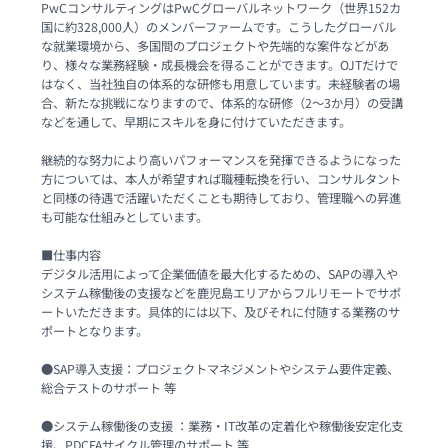
PwCコンサルティングはPwCグローバルネットワーク（世界152カ
国に約328,000人）のメンバーファームです。こうしたグローバル
な就業環境から、多国間のプロジェクトや先端的な案件などがあ
り、様々な業務経験・成長機会を得ることができます。OJTだけで
はなく、当社独自の体系的な研修も用意しています。未経験者の場
合、新たな挑戦になりますので、体系的な研修（2～3か月）の受講
などを通して、早期にスキルを身に付けていただきます。

継続的な努力により高いパフォーマンスを発揮できるようになった
方については、本人が希望すれば職種転換を行い、コンサルタント
と同様の待遇で活躍いただくことも期待しており、管理職への昇進
も可能な仕組みとしています。

■仕事内容

デジタル活用によって企業価値を最大化するための、SAPの導入や
システム稼働後の支援などを鹿児島エリアからフルリモートでサポ
ートいただきます。具体的には以下、及びそれに付随する業務のサ
ポートとなります。

●SAP導入支援：プロジェクトマネジメントやシステム要件定義、
総合テストのサポート 等

●システム稼働後の支援 ：業務・IT改革の定着化や稼働後安定化支
援、PDCFAサイクル管理のサポート 等