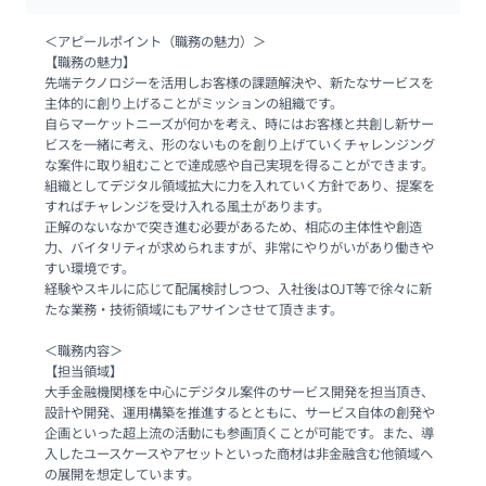
＜アピールポイント（職務の魅力）＞

【職務の魅力】

先端テクノロジーを活用しお客様の課題解決や、新たなサービスを
主体的に創り上げることがミッションの組織です。

自らマーケットニーズが何かを考え、時にはお客様と共創し新サー
ビスを一緒に考え、形のないものを創り上げていくチャレンジング
な案件に取り組むことで達成感や自己実現を得ることができます。

組織としてデジタル領域拡大に力を入れていく方針であり、提案を
すればチャレンジを受け入れる風土があります。

正解のないなかで突き進む必要があるため、相応の主体性や創造
力、バイタリティが求められますが、非常にやりがいがあり働きや
すい環境です。

経験やスキルに応じて配属検討しつつ、入社後はOJT等で徐々に新
たな業務・技術領域にもアサインさせて頂きます。

＜職務内容＞

【担当領域】

大手金融機関様を中心にデジタル案件のサービス開発を担当頂き、
設計や開発、運用構築を推進するとともに、サービス自体の創発や
企画といった超上流の活動にも参画頂くことが可能です。また、導
入したユースケースやアセットといった商材は非金融含む他領域へ
の展開を想定しています。
