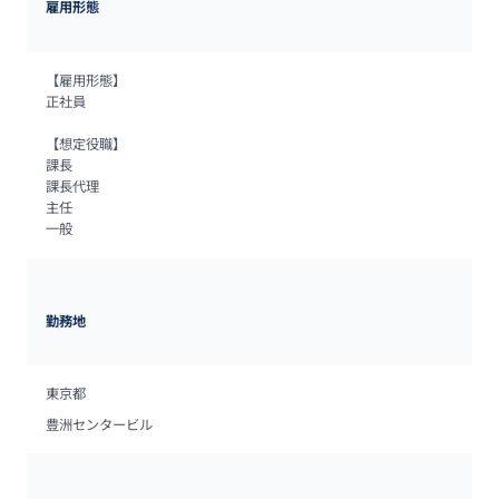
雇用形態
【雇用形態】

正社員

【想定役職】

課長

課長代理

主任

一般
勤務地
東京都
豊洲センタービル