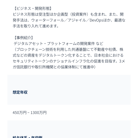
【ビジネス・開発形態】

ビジネス形態は受注型ほか企画型（投資案件）も含まれ、また、開
発手法は、ウォーターフォール／アジャイル／DevOpsほか、最適な
手法を取り入れて進めます。

【事例紹介】

 デジタルアセット・プラットフォームの開発案件 など

（ブロックチェーン技術を利用した共通基盤にて不動産や社債、株
式などの資産をデジタルトークン化することで、日本社会における
セキュリティトークンのナショナルインフラ化の促進を目指す。3メ
ガ信託銀行や取引所機関との協業体制にて推進中）
想定年収
450万円 ~ 
1300万円
給与体系・年収例