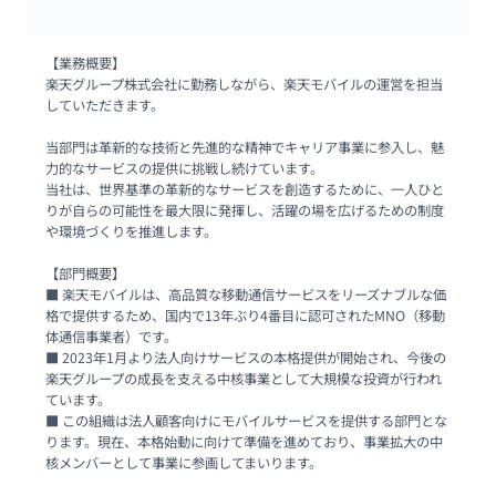
【業務概要】

楽天グループ株式会社に勤務しながら、楽天モバイルの運営を担当
していただきます。

当部門は革新的な技術と先進的な精神でキャリア事業に参入し、魅
力的なサービスの提供に挑戦し続けています。

当社は、世界基準の革新的なサービスを創造するために、一人ひと
りが自らの可能性を最大限に発揮し、活躍の場を広げるための制度
や環境づくりを推進します。

【部門概要】

■ 楽天モバイルは、高品質な移動通信サービスをリーズナブルな価
格で提供するため、国内で13年ぶり4番目に認可されたMNO（移動
体通信事業者）です。

■ 2023年1月より法人向けサービスの本格提供が開始され、今後の
楽天グループの成長を支える中核事業として大規模な投資が行われ
ています。

■ この組織は法人顧客向けにモバイルサービスを提供する部門とな
ります。現在、本格始動に向けて準備を進めており、事業拡大の中
核メンバーとして事業に参画してまいります。
