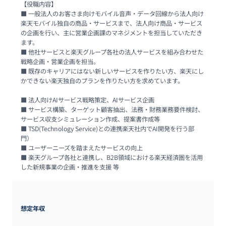
【役職内容】

■ 一般法人のお客さま向けモバイル音声・データ回線から法人向け
楽天モバイル独自の商品・サービスまで、法人向け商品・サービス
の企画を行い、主に営業企画課のマネジメントを担当していただき
ます。

■ 他社サービスと楽天グループ各社の法人サービスを組み合わせた
戦略企画・営業企画を担当。

■ 既存のキャリアにはない新しいサービスを作りたい方、楽天にし
かできない楽天独自のプランを作りたい方を求めています。

■ 法人向けAIサービス戦略策定、AIサービス企画

■ サービス構築、ターゲット顧客抽出、法務・財務業務要件検討、
サービス収支シミュレーション作成、提案書作成等

■ TSD(Technology Service)との連携楽天社内でAI開発を行う部
門）

■ ユーザーニーズを踏まえたサービスの向上

■ 楽天グループ各社と連携し、B2B領域における楽天経済圏を活用
した新規事業の企画・推進を支援 等
想定年収